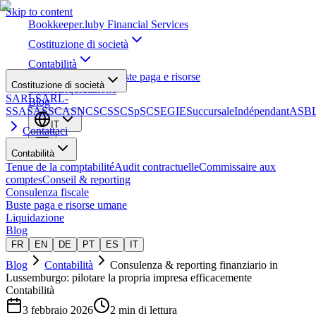
Skip to content
Bookkeeper
.lu
by Financial Services
Costituzione di società
Contabilità
Consulenza fiscale
Buste paga e risorse
Costituzione di società
umane
Liquidazione
SARL
SARL-
Blog
S
SA
SAS
SCA
SNC
SCS
SCSp
SC
SE
GIE
Succursale
Indépendant
ASB
IT
Contattaci
Contabilità
Tenue de la comptabilité
Audit contractuelle
Commissaire aux
comptes
Conseil & reporting
Consulenza fiscale
Buste paga e risorse umane
Liquidazione
Blog
FR
EN
DE
PT
ES
IT
Blog
Contabilità
Consulenza & reporting finanziario in
Lussemburgo: pilotare la propria impresa efficacemente
Contabilità
3 febbraio 2026
2 min di lettura