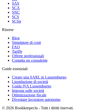
SAS
SCA
SNC
SCS
SCSp
Risorse
Blog
Simulatore di costi
FAQ
Tariffe
Offerte professionali
Contatta un consulente
Guide essenziali
Creare una SARL in Lussemburgo
Liquidazione di società
Guida IVA Lussemburgo
Imposta sulle società
Ottimizzazione fiscale
Diventare lavoratore autonomo
© 2026 Bookkeeper.lu - Tutti i diritti riservati.