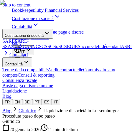
Skip to content
Bookkeeper
.lu
by Financial Services
Costituzione di società
Contabilità
Consulenza fiscale
Buste paga e risorse
Costituzione di società
umane
Liquidazione
SARL
SARL-
Blog
S
SA
SAS
SCA
SNC
SCS
SCSp
SC
SE
GIE
Succursale
Indépendant
ASB
IT
Contattaci
Contabilità
Tenue de la comptabilité
Audit contractuelle
Commissaire aux
comptes
Conseil & reporting
Consulenza fiscale
Buste paga e risorse umane
Liquidazione
Blog
FR
EN
DE
PT
ES
IT
Blog
Giuridico
Liquidazione di società in Lussemburgo:
Procedura passo dopo passo
Giuridico
20 gennaio 2026
11 min di lettura