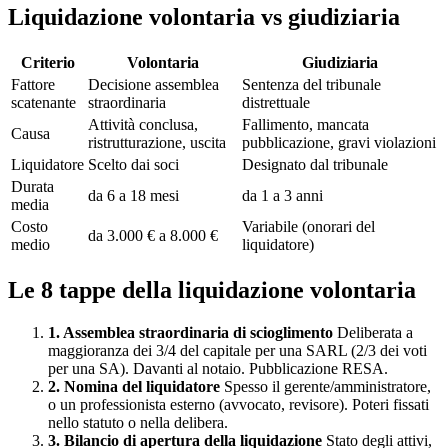
Liquidazione volontaria vs giudiziaria
Criterio
Volontaria
Giudiziaria
Fattore
Decisione assemblea
Sentenza del tribunale
scatenante
straordinaria
distrettuale
Attività conclusa,
Fallimento, mancata
Causa
ristrutturazione, uscita
pubblicazione, gravi violazioni
Liquidatore
Scelto dai soci
Designato dal tribunale
Durata
da 6 a 18 mesi
da 1 a 3 anni
media
Costo
Variabile (onorari del
da 3.000 € a 8.000 €
medio
liquidatore)
Le 8 tappe della liquidazione volontaria
1. Assemblea straordinaria di scioglimento
Deliberata a
maggioranza dei 3/4 del capitale per una SARL (2/3 dei voti
per una SA). Davanti al notaio. Pubblicazione RESA.
2. Nomina del liquidatore
Spesso il gerente/amministratore,
o un professionista esterno (avvocato, revisore). Poteri fissati
nello statuto o nella delibera.
3. Bilancio di apertura della liquidazione
Stato degli attivi,