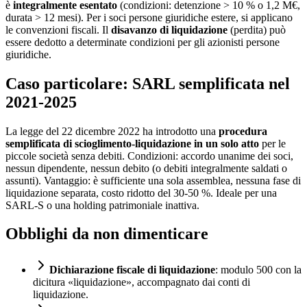
è
integralmente esentato
(condizioni: detenzione > 10 % o 1,2 M€,
durata > 12 mesi). Per i soci persone giuridiche estere, si applicano
le convenzioni fiscali. Il
disavanzo di liquidazione
(perdita) può
essere dedotto a determinate condizioni per gli azionisti persone
giuridiche.
Caso particolare: SARL semplificata nel
2021-2025
La legge del 22 dicembre 2022 ha introdotto una
procedura
semplificata di scioglimento-liquidazione in un solo atto
per le
piccole società senza debiti. Condizioni: accordo unanime dei soci,
nessun dipendente, nessun debito (o debiti integralmente saldati o
assunti). Vantaggio: è sufficiente una sola assemblea, nessuna fase di
liquidazione separata, costo ridotto del 30-50 %. Ideale per una
SARL-S o una holding patrimoniale inattiva.
Obblighi da non dimenticare
Dichiarazione fiscale di liquidazione
: modulo 500 con la
dicitura «liquidazione», accompagnato dai conti di
liquidazione.