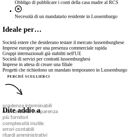
Obbligo di pubblicare i conti della casa madre al RCS
Necessità di un mandatario residente in Lussemburgo
Ideale per…
Società estere che desiderano testare il mercato lussemburghese
Imprese europee per una presenza commerciale rapida
Gruppi internazionali già stabiliti nell'UE
Società di servizi per contratti lussemburghesi
Imprese in attesa di creare una filiale
Progetti che richiedono un mandato temporaneo in Lussemburgo
PERCHÉ SCEGLIERCI
Dite addio a
scadenze interminabili
mancanza di trasparenza
più fornitori
complessità inutile
errori contabili