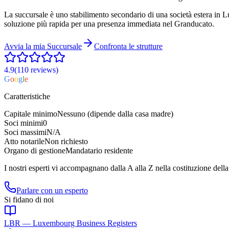
La succursale è uno stabilimento secondario di una società estera in L
soluzione più rapida per una presenza immediata nel Granducato.
Avvia la mia
Succursale
Confronta le strutture
4.9
(110
reviews
)
G
o
o
g
l
e
Caratteristiche
Capitale minimo
Nessuno (dipende dalla casa madre)
Soci minimi
0
Soci massimi
N/A
Atto notarile
Non richiesto
Organo di gestione
Mandatario residente
I nostri esperti vi accompagnano dalla A alla Z nella costituzione dell
Parlare con un esperto
Si fidano di noi
LBR — Luxembourg Business Registers