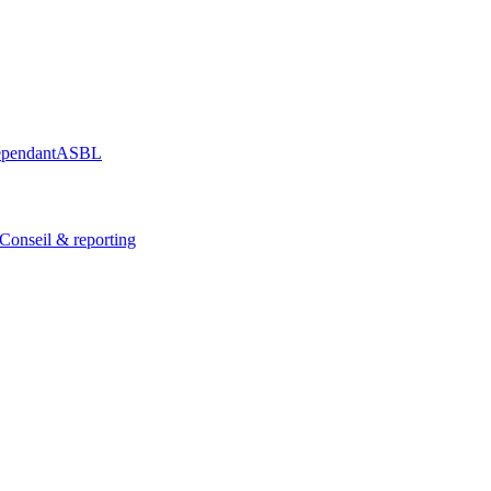
épendant
ASBL
Conseil & reporting