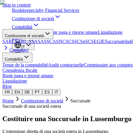
Skip to content
Bookkeeper
.lu
by Financial Services
Costituzione di società
Contabilità
Consulenza fiscale
Buste paga e risorse umane
Liquidazione
Costituzione di società
Blog
SARL
SARL-S
SA
SAS
SCA
SNC
SCS
SCSp
SC
SE
GIE
Succursale
Ind
IT
Contattaci
Contabilità
Tenue de la comptabilité
Audit contractuelle
Commissaire aux comptes
Consulenza fiscale
Buste paga e risorse umane
Liquidazione
Blog
FR
EN
DE
PT
ES
IT
Home
Costituzione di società
Succursale
Succursale di una società estera
Costituire una
Succursale
in Lussemburgo
L'estensione diretta di una società estera in Lussemburgo