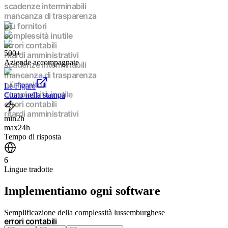
ritardi amministrativi
scadenze interminabili
mancanza di trasparenza
più fornitori
complessità inutile
500+
errori contabili
Aziende accompagnate
ritardi amministrativi
scadenze interminabili
mancanza di trasparenza
Le Figaro
più fornitori
Citato nella stampa
complessità inutile
errori contabili
min
2h
ritardi amministrativi
max
24h
scadenze interminabili
Tempo di risposta
mancanza di trasparenza
più fornitori
6
complessità inutile
Lingue tradotte
errori contabili
ritardi amministrativi
Implementiamo
ogni software
scadenze interminabili
mancanza di trasparenza
più fornitori
Semplificazione della complessità lussemburghese
complessità inutile