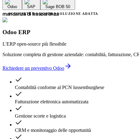
errori contabili
Odoo
SAP
Sage BOB 50
ritardi amministrativi
scadenze interminabili
SCEGLIETE LA VOSTRA SOLUZIONE ADATTA
mancanza di trasparenza
più fornitori
complessità inutile
Odoo ERP
errori contabili
ritardi amministrativi
L'ERP open-source più flessibile
Soluzione completa di gestione aziendale: contabilità, fatturazione, C
Richiedere un preventivo Odoo
Contabilità conforme al PCN lussemburghese
Fatturazione elettronica automatizzata
Gestione scorte e logistica
CRM e monitoraggio delle opportunità