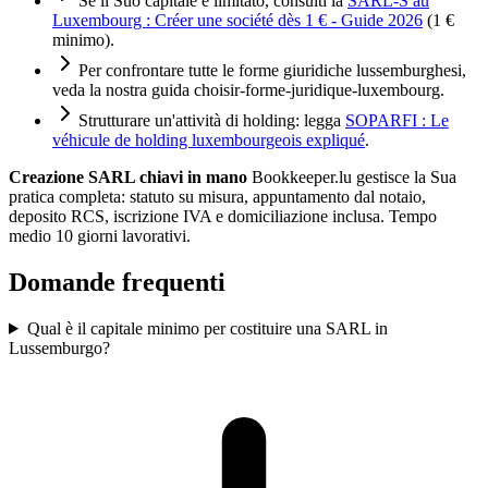
Se il Suo capitale è limitato, consulti la
SARL-S au
Luxembourg : Créer une société dès 1 € - Guide 2026
(1 €
minimo).
Per confrontare tutte le forme giuridiche lussemburghesi,
veda la nostra guida
choisir-forme-juridique-luxembourg
.
Strutturare un'attività di holding: legga
SOPARFI : Le
véhicule de holding luxembourgeois expliqué
.
Creazione SARL chiavi in mano
Bookkeeper.lu gestisce la Sua
pratica completa: statuto su misura, appuntamento dal notaio,
deposito RCS, iscrizione IVA e domiciliazione inclusa. Tempo
medio 10 giorni lavorativi.
Domande frequenti
Qual è il capitale minimo per costituire una SARL in
Lussemburgo?