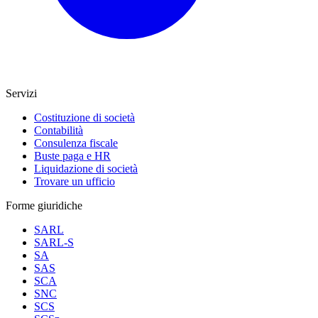
Servizi
Costituzione di società
Contabilità
Consulenza fiscale
Buste paga e HR
Liquidazione di società
Trovare un ufficio
Forme giuridiche
SARL
SARL-S
SA
SAS
SCA
SNC
SCS