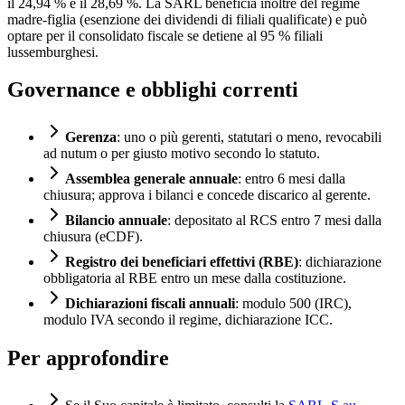
il 24,94 % e il 28,69 %. La SARL beneficia inoltre del regime
madre-figlia (esenzione dei dividendi di filiali qualificate) e può
optare per il consolidato fiscale se detiene al 95 % filiali
lussemburghesi.
Governance e obblighi correnti
Gerenza
: uno o più gerenti, statutari o meno, revocabili
ad nutum o per giusto motivo secondo lo statuto.
Assemblea generale annuale
: entro 6 mesi dalla
chiusura; approva i bilanci e concede discarico al gerente.
Bilancio annuale
: depositato al RCS entro 7 mesi dalla
chiusura (eCDF).
Registro dei beneficiari effettivi (RBE)
: dichiarazione
obbligatoria al RBE entro un mese dalla costituzione.
Dichiarazioni fiscali annuali
: modulo 500 (IRC),
modulo IVA secondo il regime, dichiarazione ICC.
Per approfondire