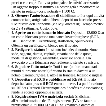
preciso che copra l'attività principale e le attività accessorie.
Un oggetto troppo restrittivo La costringerà a modificare lo
statuto in seguito (costo notarile ~1.500 €).
3. Ottenere l'autorizzazione di stabilimento
Per ogni attività
commerciale, artigianale o libera, depositi un fascicolo presso
il Ministero dell'Economia (via MyGuichet.lu). Tempo medio:
da 2 a 4 settimane. Costo: 50 €.
4. Aprire un conto bancario bloccato
Depositi i 12.000 € su
un conto bloccato presso una banca lussemburghese (BGL,
BIL, Banque de Luxembourg, Raiffeisen, Spuerkeess).
Ottenga un certificato di blocco per il notaio.
5. Redigere lo statuto
Lo statuto include: denominazione,
sede, oggetto, durata, capitale, ripartizione delle quote,
modalità di gestione, assemblee, esercizio sociale. Un
avvocato o una fiduciaria può redigere lo statuto su misura.
6. Stipulare l'atto notarile
Tutti i soci (o i loro mandatari
muniti di procure notarili) firmano lo statuto davanti a un
notaio lussemburghese. L'atto è in francese, tedesco o inglese.
7. Depositare al RCS e pubblicare sul RESA
Il notaio
deposita l'atto presso il RCS entro un mese. La pubblicazione
sul RESA (Recueil Électronique des Sociétés et Associations)
rende la società opponibile ai terzi.
8. Registrazione IVA e matricola sociale
Si dichiari
all'Amministrazione dell'Enregistrement (IVA se fatturato
previsionale > 35.000 €) e al CCSS (matricola datore di