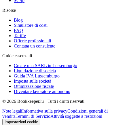
SCSp
Risorse
Blog
Simulatore di costi
FAQ
Tariffe
Offerte professionali
Contatta un consulente
Guide essenziali
Creare una SARL in Lussemburgo
Liquidazione di società
Guida IVA Lussemburgo
Imposta sulle società
Ottimizzazione fiscale
Diventare lavoratore autonomo
© 2026 Bookkeeper.lu - Tutti i diritti riservati.
Note legali
Informativa sulla privacy
Condizioni generali di
vendita
Termini di Servizio
Attività soggette a restrizioni
Impostazioni cookie