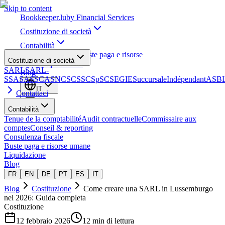
Skip to content
Bookkeeper
.lu
by Financial Services
Costituzione di società
Contabilità
Consulenza fiscale
Buste paga e risorse
Costituzione di società
umane
Liquidazione
SARL
SARL-
Blog
S
SA
SAS
SCA
SNC
SCS
SCSp
SC
SE
GIE
Succursale
Indépendant
ASB
IT
Contattaci
Contabilità
Tenue de la comptabilité
Audit contractuelle
Commissaire aux
comptes
Conseil & reporting
Consulenza fiscale
Buste paga e risorse umane
Liquidazione
Blog
FR
EN
DE
PT
ES
IT
Blog
Costituzione
Come creare una SARL in Lussemburgo
nel 2026: Guida completa
Costituzione
12 febbraio 2026
12 min di lettura