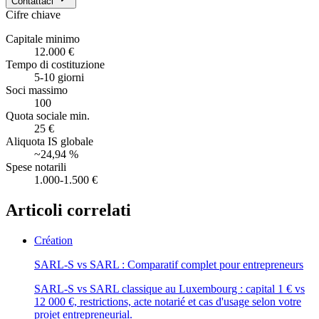
Contattaci
Cifre chiave
Capitale minimo
12.000 €
Tempo di costituzione
5-10 giorni
Soci massimo
100
Quota sociale min.
25 €
Aliquota IS globale
~24,94 %
Spese notarili
1.000-1.500 €
Articoli correlati
Création
SARL-S vs SARL : Comparatif complet pour entrepreneurs
SARL-S vs SARL classique au Luxembourg : capital 1 € vs
12 000 €, restrictions, acte notarié et cas d'usage selon votre
projet entrepreneurial.