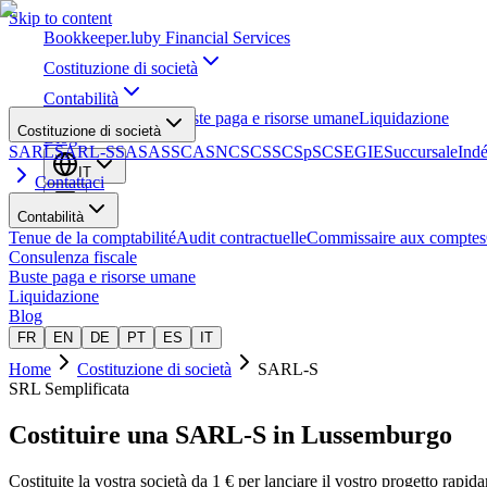
Skip to content
Bookkeeper
.lu
by Financial Services
Costituzione di società
Contabilità
Consulenza fiscale
Buste paga e risorse umane
Liquidazione
Costituzione di società
Blog
SARL
SARL-S
SA
SAS
SCA
SNC
SCS
SCSp
SC
SE
GIE
Succursale
Ind
IT
Contattaci
Contabilità
Tenue de la comptabilité
Audit contractuelle
Commissaire aux comptes
Consulenza fiscale
Buste paga e risorse umane
Liquidazione
Blog
FR
EN
DE
PT
ES
IT
Home
Costituzione di società
SARL-S
SRL Semplificata
Costituire una
SARL-S
in Lussemburgo
Costituite la vostra società da 1 € per lanciare il vostro progetto rapid