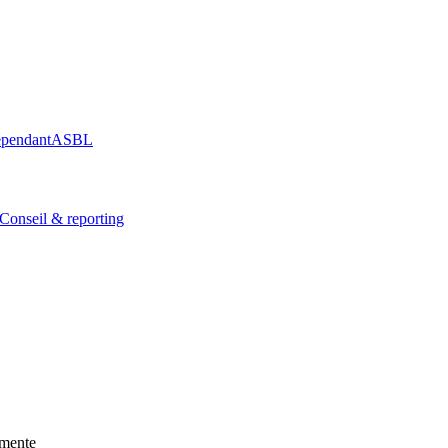
épendant
ASBL
Conseil & reporting
amente