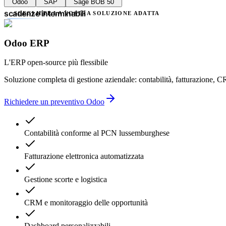
Odoo
SAP
Sage BOB 50
ritardi amministrativi
scadenze interminabili
SCEGLIETE LA VOSTRA SOLUZIONE ADATTA
mancanza di trasparenza
più fornitori
complessità inutile
Odoo ERP
errori contabili
ritardi amministrativi
L'ERP open-source più flessibile
Soluzione completa di gestione aziendale: contabilità, fatturazione, C
Richiedere un preventivo Odoo
Contabilità conforme al PCN lussemburghese
Fatturazione elettronica automatizzata
Gestione scorte e logistica
CRM e monitoraggio delle opportunità
Dashboard personalizzabili