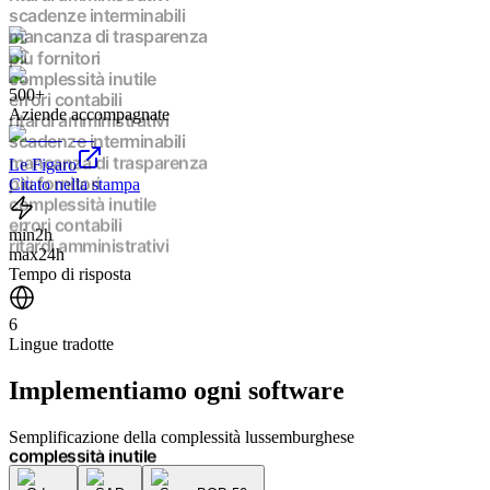
scadenze interminabili
mancanza di trasparenza
più fornitori
complessità inutile
500+
errori contabili
Aziende accompagnate
ritardi amministrativi
scadenze interminabili
mancanza di trasparenza
Le Figaro
più fornitori
Citato nella stampa
complessità inutile
errori contabili
min
2h
ritardi amministrativi
max
24h
scadenze interminabili
Tempo di risposta
mancanza di trasparenza
più fornitori
6
complessità inutile
Lingue tradotte
errori contabili
ritardi amministrativi
Implementiamo
ogni software
scadenze interminabili
mancanza di trasparenza
più fornitori
Semplificazione della complessità lussemburghese
complessità inutile
errori contabili