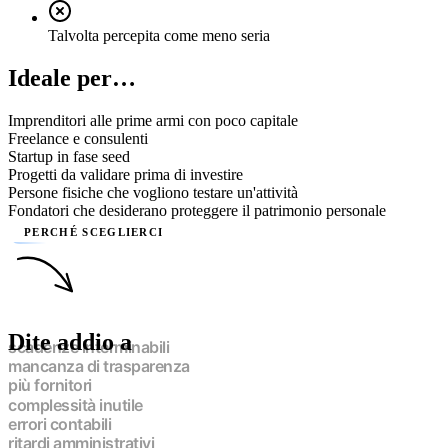
Talvolta percepita come meno seria
Ideale per…
Imprenditori alle prime armi con poco capitale
Freelance e consulenti
Startup in fase seed
Progetti da validare prima di investire
Persone fisiche che vogliono testare un'attività
Fondatori che desiderano proteggere il patrimonio personale
PERCHÉ SCEGLIERCI
Dite addio a
scadenze interminabili
mancanza di trasparenza
più fornitori
complessità inutile
errori contabili
ritardi amministrativi