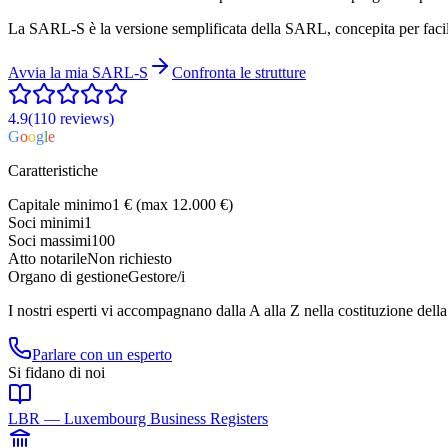
La SARL-S è la versione semplificata della SARL, concepita per facilita
Avvia la mia
SARL-S
Confronta le strutture
4.9
(110
reviews
)
G
o
o
g
l
e
Caratteristiche
Capitale minimo
1 € (max 12.000 €)
Soci minimi
1
Soci massimi
100
Atto notarile
Non richiesto
Organo di gestione
Gestore/i
I nostri esperti vi accompagnano dalla A alla Z nella costituzione dell
Parlare con un esperto
Si fidano di noi
LBR — Luxembourg Business Registers