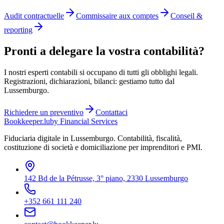
Audit contractuelle
Commissaire aux comptes
Conseil &
reporting
Pronti a delegare la vostra contabilità?
I nostri esperti contabili si occupano di tutti gli obblighi legali.
Registrazioni, dichiarazioni, bilanci: gestiamo tutto dal
Lussemburgo.
Richiedere un preventivo
Contattaci
Bookkeeper
.lu
by Financial Services
Fiduciaria digitale in Lussemburgo. Contabilità, fiscalità,
costituzione di società e domiciliazione per imprenditori e PMI.
142 Bd de la Pétrusse, 3° piano, 2330 Lussemburgo
+352 661 111 240