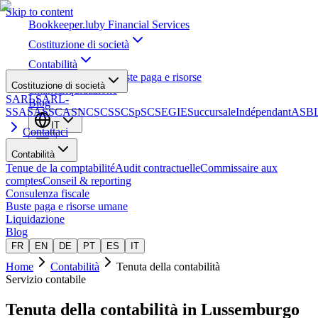
Skip to content
Bookkeeper
.lu
by Financial Services
Costituzione di società
Contabilità
Consulenza fiscale
Buste paga e risorse
Costituzione di società
umane
Liquidazione
SARL
SARL-
Blog
S
SA
SAS
SCA
SNC
SCS
SCSp
SC
SE
GIE
Succursale
Indépendant
ASB
IT
Contattaci
Contabilità
Tenue de la comptabilité
Audit contractuelle
Commissaire aux
comptes
Conseil & reporting
Consulenza fiscale
Buste paga e risorse umane
Liquidazione
Blog
FR
EN
DE
PT
ES
IT
Home
Contabilità
Tenuta della contabilità
Servizio contabile
Tenuta della contabilità
in Lussemburgo