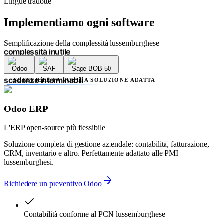
Lingue tradotte
errori contabili
ritardi amministrativi
Implementiamo
ogni software
scadenze interminabili
mancanza di trasparenza
più fornitori
Semplificazione della complessità lussemburghese
complessità inutile
errori contabili
Odoo
SAP
Sage BOB 50
ritardi amministrativi
scadenze interminabili
SCEGLIETE LA VOSTRA SOLUZIONE ADATTA
mancanza di trasparenza
più fornitori
complessità inutile
Odoo ERP
errori contabili
ritardi amministrativi
L'ERP open-source più flessibile
Soluzione completa di gestione aziendale: contabilità, fatturazione,
CRM, inventario e altro. Perfettamente adattato alle PMI
lussemburghesi.
Richiedere un preventivo Odoo
Contabilità conforme al PCN lussemburghese