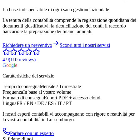
La base indispensabile di ogni sana gestione aziendale
La tenuta della contabilità comprende la registrazione quotidiana dei
documenti giustificativi, la riconciliazione dei conti, il raccordo
bancario e la preparazione dei bilanci annuali.
Richiedere un preventivo
Scopri tutti i nostri servizi
4.9
(110
reviews
)
G
o
o
g
l
e
Caratteristiche del servizio
Tempi di consegna
Mensile / Trimestrale
Frequenza
In base al vostro volume
Formato di consegna
Report PDF + accesso cloud
Lingua
FR / EN / DE / ES / IT / PT
I nostri esperti contabili vi accompagnano con rigore e reattività per
la vostra contabilità in Lussemburgo.
Parlare con un esperto
Si fidano di noi