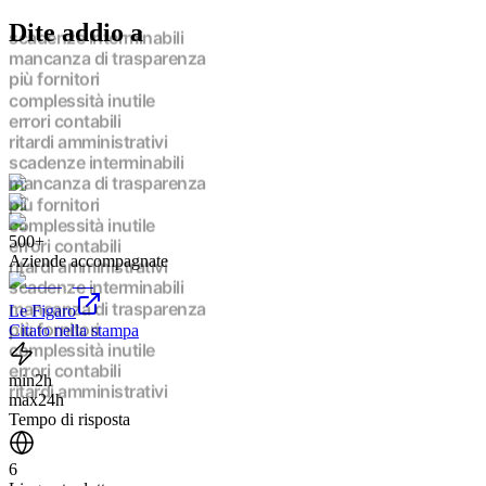
Dite addio a
scadenze interminabili
mancanza di trasparenza
più fornitori
complessità inutile
errori contabili
ritardi amministrativi
scadenze interminabili
mancanza di trasparenza
più fornitori
complessità inutile
500+
errori contabili
Aziende accompagnate
ritardi amministrativi
scadenze interminabili
mancanza di trasparenza
Le Figaro
più fornitori
Citato nella stampa
complessità inutile
errori contabili
min
2h
ritardi amministrativi
max
24h
scadenze interminabili
Tempo di risposta
mancanza di trasparenza
più fornitori
6
complessità inutile