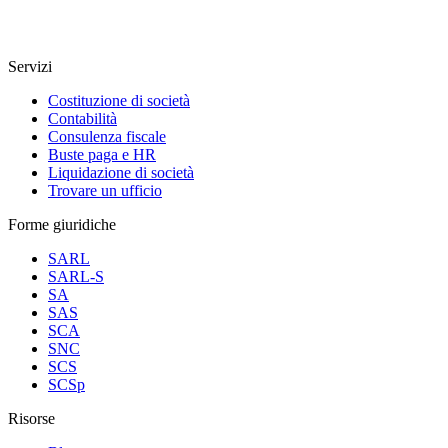
Servizi
Costituzione di società
Contabilità
Consulenza fiscale
Buste paga e HR
Liquidazione di società
Trovare un ufficio
Forme giuridiche
SARL
SARL-S
SA
SAS
SCA
SNC
SCS
SCSp
Risorse