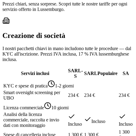
Prezzi chiari, senza sorprese. Scopri tutte le nostre tariffe per ogni
servizio offerto in Lussemburgo.
Creazione di società
I nostri pacchetti chiavi in mano includono tutte le procedure — dal
KYC all'iscrizione. Prezzi IVA inclusa, 17 % IVA lussemburghese
inclusa.
SARL-
Servizi inclusi
SARL
Populaire
SA
S
KYC e spese di pratica
1-2 giorni
Smart oversight screening per
234 €
234 €
234 €
UBO
Licenza commerciale
10 giorni
Analisi della licenza
commerciale, raccolta e invio
Incluso
Incluso
Incluso
dati con monitoraggio
1 300
Spese di cancelleria incluse
1 300 €
1 300 €