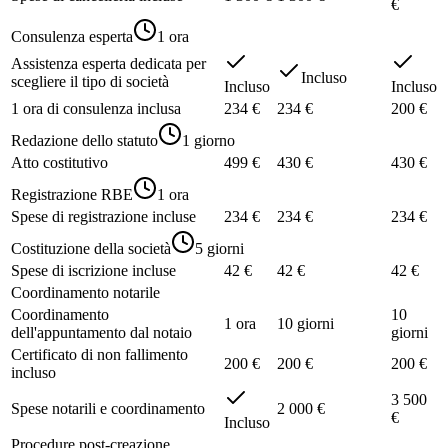
€
Consulenza esperta
1 ora
Assistenza esperta dedicata per
Incluso
scegliere il tipo di società
Incluso
Incluso
1 ora di consulenza inclusa
234 €
234 €
200 €
Redazione dello statuto
1 giorno
Atto costitutivo
499 €
430 €
430 €
Registrazione RBE
1 ora
Spese di registrazione incluse
234 €
234 €
234 €
Costituzione della società
5 giorni
Spese di iscrizione incluse
42 €
42 €
42 €
Coordinamento notarile
Coordinamento
10
1 ora
10 giorni
dell'appuntamento dal notaio
giorni
Certificato di non fallimento
200 €
200 €
200 €
incluso
3 500
Spese notarili e coordinamento
2 000 €
€
Incluso
Procedure post-creazione