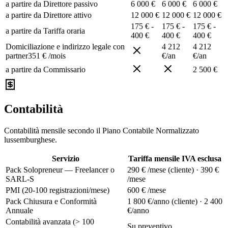
a partire da
Direttore passivo
6 000 €
6 000 €
6 000 €
a partire da
Direttore attivo
12 000 €
12 000 €
12 000 €
175 € -
175 € -
175 € -
a partire da
Tariffa oraria
400 €
400 €
400 €
Domiciliazione e indirizzo legale con
4 212
4 212
partner
351 € /mois
€/an
€/an
a partire da
Commissario
2 500 €
Contabilità
Contabilità mensile secondo il Piano Contabile Normalizzato
lussemburghese.
Servizio
Tariffa mensile IVA esclusa
Pack Solopreneur — Freelancer o
290 € /mese (cliente) · 390 €
SARL-S
/mese
PMI (20-100 registrazioni/mese)
600 € /mese
Pack Chiusura e Conformità
1 800 €/anno (cliente) · 2 400
Annuale
€/anno
Contabilità avanzata (> 100
Su preventivo