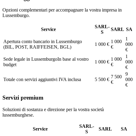
Opzioni complementari per accompagnare la vostra impresa in
Lussemburgo.
SARL-
Service
SARL
SA
S
1
Apertura conto bancario in Lussemburgo
1 000
1 000 €
000
(BIL, POST, RAIFFEISEN, BGL)
€
€
1
Sede legale in Lussemburgo
In base al vostro
1 000
1 000 €
000
budget
€
€
9
7 500
Totale con servizi aggiuntivi IVA inclusa
5 500 €
000
€
€
Servizi premium
Soluzioni di sostanza e direzione per la vostra società
lussemburghese.
SARL-
Service
SARL
SA
S