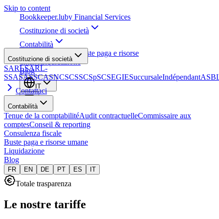
Skip to content
Bookkeeper
.lu
by Financial Services
Costituzione di società
Contabilità
Consulenza fiscale
Buste paga e risorse
Costituzione di società
umane
Liquidazione
SARL
SARL-
Blog
S
SA
SAS
SCA
SNC
SCS
SCSp
SC
SE
GIE
Succursale
Indépendant
ASB
IT
Contattaci
Contabilità
Tenue de la comptabilité
Audit contractuelle
Commissaire aux
comptes
Conseil & reporting
Consulenza fiscale
Buste paga e risorse umane
Liquidazione
Blog
FR
EN
DE
PT
ES
IT
Totale trasparenza
Le nostre tariffe