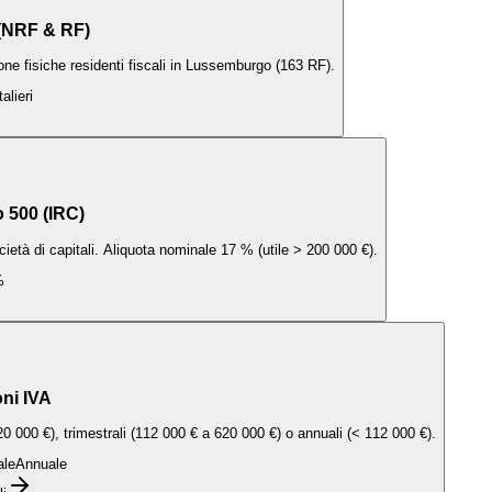
 (NRF & RF)
rsone fisiche residenti fiscali in Lussemburgo (163 RF).
alieri
 500 (IRC)
ocietà di capitali. Aliquota nominale 17 % (utile > 200 000 €).
%
oni IVA
0 000 €), trimestrali (112 000 € a 620 000 €) o annuali (< 112 000 €).
ale
Annuale