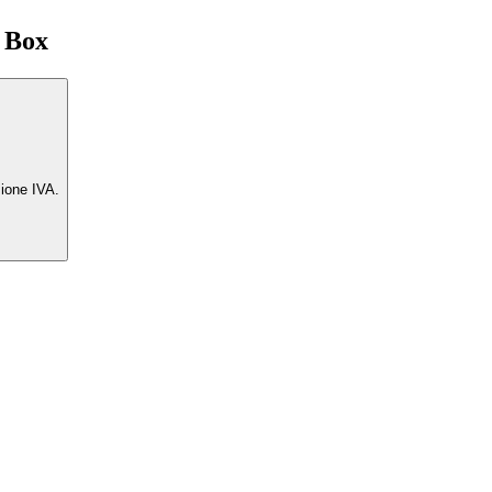
P Box
zione IVA.