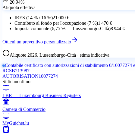
20.94
%
Aliquota effettiva
IRES (14 % / 16 %)
21 000 €
Contributo al fondo per l'occupazione (7 %)
1 470 €
Imposta comunale (6,75 % — Lussemburgo-Città)
8 944 €
Ottieni un preventivo personalizzato
Aliquote 2026, Lussemburgo-Città · stima indicativa.
Contabile certificato con autorizzazioni di stabilimento 0/10077274 e 
RCS
B213987
AUTORISATION
10077274
Si fidano di noi
LBR — Luxembourg Business Registers
Camera di Commercio
MyGuichet.lu