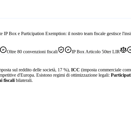
e IP Box e Participation Exemption: il nostro team fiscale gestisce l'ins
Oltre 80 convenzioni fiscali
IP Box Articolo 50ter LIR
posta sul reddito delle società, 17 %),
ICC
(imposta commerciale comu
competitive d'Europa. Esistono regimi di ottimizzazione legali:
Participa
 fiscali
bilaterali.
.