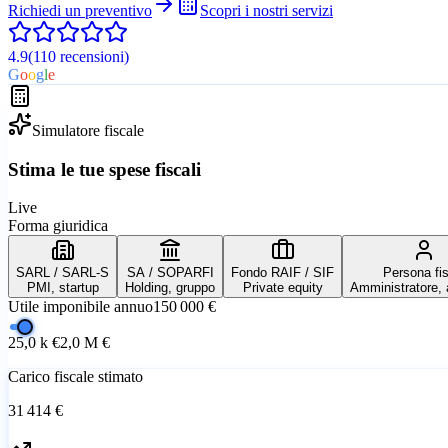
Richiedi un preventivo
Scopri i nostri servizi
4.9
(110
recensioni
)
G
o
o
g
l
e
Simulatore fiscale
Stima le tue spese fiscali
Live
Forma giuridica
SARL / SARL-S
SA / SOPARFI
Fondo RAIF / SIF
Persona fis
PMI, startup
Holding, gruppo
Private equity
Amministratore, 
Utile imponibile annuo
150 000 €
25,0 k €
2,0 M €
Carico fiscale stimato
31 414 €