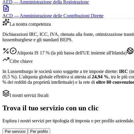
AED — Amministrazione della Registrazione
ACD — Amministrazione delle Contribuzioni Dirette
La nostra competenza
Dichiarazioni IRC, ICC, IVA, ritenuta alla fonte, ottimizzazione tramit
lussemburghese e gli standard BEPS.
Aliquota IS 17 % (la più bassa dell'UE insieme all'Irlanda)
Cifre chiave
In Lussemburgo le società sono soggette a tre imposte dirette:
IRC
(im
(0,5 %). L'aliquota globale effettiva si attesta al
24,94 %
, tra le più 
% dei redditi da proprietà intellettuale) e la rete di
oltre 80 convenzioni
I nostri servizi fiscali
Trova il tuo servizio con un clic
Esplora i nostri servizi per tipologia di imposta o per profilo aziendale
Per servizio
Per profilo