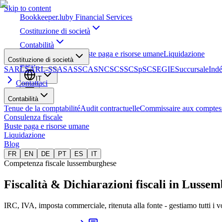
Skip to content
Bookkeeper
.lu
by Financial Services
Costituzione di società
Contabilità
Consulenza fiscale
Buste paga e risorse umane
Liquidazione
Costituzione di società
Blog
SARL
SARL-S
SA
SAS
SCA
SNC
SCS
SCSp
SC
SE
GIE
Succursale
Ind
IT
Contattaci
Contabilità
Tenue de la comptabilité
Audit contractuelle
Commissaire aux comptes
Consulenza fiscale
Buste paga e risorse umane
Liquidazione
Blog
FR
EN
DE
PT
ES
IT
Competenza fiscale lussemburghese
Fiscalità & Dichiarazioni fiscali
in Lussem
IRC, IVA, imposta commerciale, ritenuta alla fonte - gestiamo tutti i vo