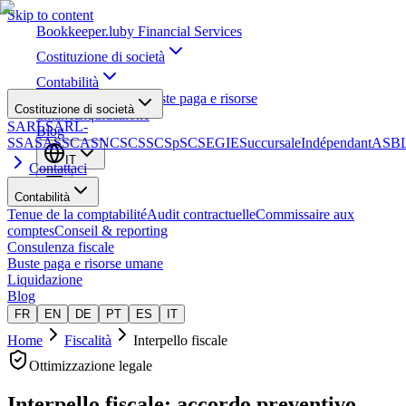
Skip to content
Bookkeeper
.lu
by Financial Services
Costituzione di società
Contabilità
Consulenza fiscale
Buste paga e risorse
Costituzione di società
umane
Liquidazione
SARL
SARL-
Blog
S
SA
SAS
SCA
SNC
SCS
SCSp
SC
SE
GIE
Succursale
Indépendant
ASB
IT
Contattaci
Contabilità
Tenue de la comptabilité
Audit contractuelle
Commissaire aux
comptes
Conseil & reporting
Consulenza fiscale
Buste paga e risorse umane
Liquidazione
Blog
FR
EN
DE
PT
ES
IT
Home
Fiscalità
Interpello fiscale
Ottimizzazione legale
Interpello fiscale: accordo preventivo