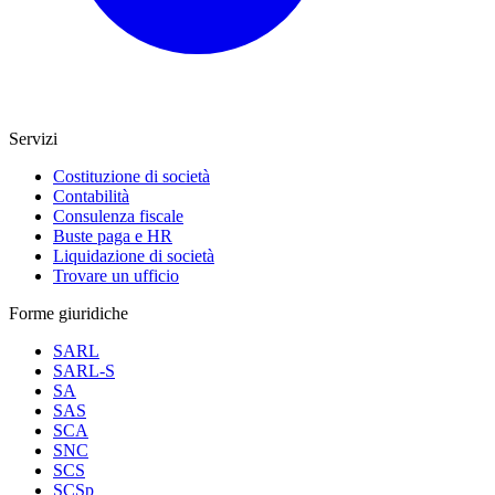
Servizi
Costituzione di società
Contabilità
Consulenza fiscale
Buste paga e HR
Liquidazione di società
Trovare un ufficio
Forme giuridiche
SARL
SARL-S
SA
SAS
SCA
SNC
SCS
SCSp