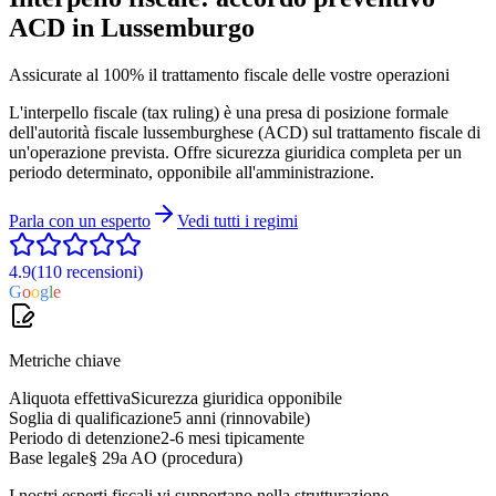
ACD
in Lussemburgo
Assicurate al 100% il trattamento fiscale delle vostre operazioni
L'interpello fiscale (tax ruling) è una presa di posizione formale
dell'autorità fiscale lussemburghese (ACD) sul trattamento fiscale di
un'operazione prevista. Offre sicurezza giuridica completa per un
periodo determinato, opponibile all'amministrazione.
Parla con un esperto
Vedi tutti i regimi
4.9
(110
recensioni
)
G
o
o
g
l
e
Metriche chiave
Aliquota effettiva
Sicurezza giuridica opponibile
Soglia di qualificazione
5 anni (rinnovabile)
Periodo di detenzione
2-6 mesi tipicamente
Base legale
§ 29a AO (procedura)
I nostri esperti fiscali vi supportano nella strutturazione