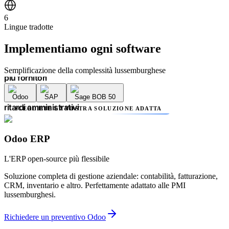
scadenze interminabili
mancanza di trasparenza
6
più fornitori
Lingue tradotte
complessità inutile
errori contabili
Implementiamo
ogni software
ritardi amministrativi
scadenze interminabili
mancanza di trasparenza
Semplificazione della complessità lussemburghese
più fornitori
complessità inutile
Odoo
SAP
Sage BOB 50
errori contabili
ritardi amministrativi
SCEGLIETE LA VOSTRA SOLUZIONE ADATTA
scadenze interminabili
mancanza di trasparenza
più fornitori
Odoo ERP
complessità inutile
errori contabili
L'ERP open-source più flessibile
ritardi amministrativi
Soluzione completa di gestione aziendale: contabilità, fatturazione,
CRM, inventario e altro. Perfettamente adattato alle PMI
lussemburghesi.
Richiedere un preventivo Odoo