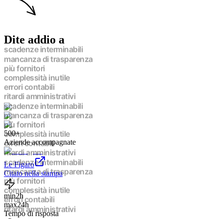
Dite addio a
scadenze interminabili
mancanza di trasparenza
più fornitori
complessità inutile
errori contabili
ritardi amministrativi
scadenze interminabili
mancanza di trasparenza
più fornitori
500+
complessità inutile
Aziende accompagnate
errori contabili
ritardi amministrativi
scadenze interminabili
Le Figaro
mancanza di trasparenza
Citato nella stampa
più fornitori
complessità inutile
min
2h
errori contabili
max
24h
ritardi amministrativi
Tempo di risposta