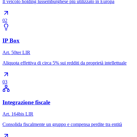
Il veicolo holding lussemburghese più utilizzato in Europa
02
IP Box
Art. 50ter LIR
Aliquota effettiva di circa 5% sui redditi da proprietà intellettuale
03
Integrazione fiscale
Art. 164bis LIR
Consolida fiscalmente un gruppo e compensa perdite tra entità