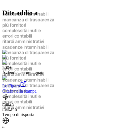
Dite addio a
scadenze interminabili
mancanza di trasparenza
più fornitori
complessità inutile
errori contabili
ritardi amministrativi
scadenze interminabili
mancanza di trasparenza
più fornitori
500+
complessità inutile
Aziende accompagnate
errori contabili
ritardi amministrativi
scadenze interminabili
Le Figaro
mancanza di trasparenza
Citato nella stampa
più fornitori
complessità inutile
min
2h
errori contabili
max
24h
ritardi amministrativi
Tempo di risposta
scadenze interminabili
mancanza di trasparenza
6