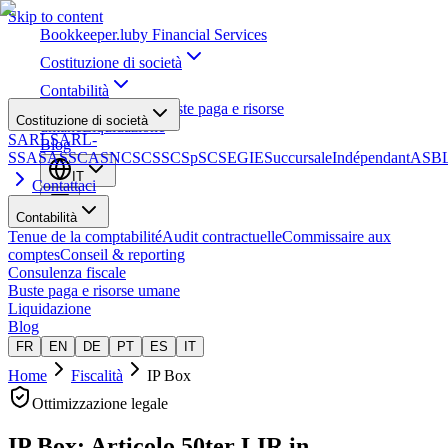
Skip to content
Bookkeeper
.lu
by Financial Services
Costituzione di società
Contabilità
Consulenza fiscale
Buste paga e risorse
Costituzione di società
umane
Liquidazione
SARL
SARL-
Blog
S
SA
SAS
SCA
SNC
SCS
SCSp
SC
SE
GIE
Succursale
Indépendant
ASB
IT
Contattaci
Contabilità
Tenue de la comptabilité
Audit contractuelle
Commissaire aux
comptes
Conseil & reporting
Consulenza fiscale
Buste paga e risorse umane
Liquidazione
Blog
FR
EN
DE
PT
ES
IT
Home
Fiscalità
IP Box
Ottimizzazione legale
IP Box: Articolo 50ter LIR
in