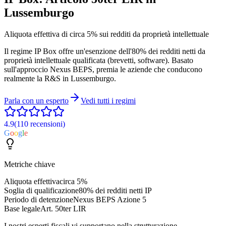
Lussemburgo
Aliquota effettiva di circa 5% sui redditi da proprietà intellettuale
Il regime IP Box offre un'esenzione dell'80% dei redditi netti da
proprietà intellettuale qualificata (brevetti, software). Basato
sull'approccio Nexus BEPS, premia le aziende che conducono
realmente la R&S in Lussemburgo.
Parla con un esperto
Vedi tutti i regimi
4.9
(110
recensioni
)
G
o
o
g
l
e
Metriche chiave
Aliquota effettiva
circa 5%
Soglia di qualificazione
80% dei redditi netti IP
Periodo di detenzione
Nexus BEPS Azione 5
Base legale
Art. 50ter LIR
I nostri esperti fiscali vi supportano nella strutturazione