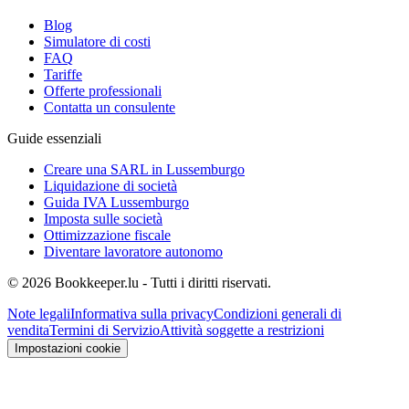
Blog
Simulatore di costi
FAQ
Tariffe
Offerte professionali
Contatta un consulente
Guide essenziali
Creare una SARL in Lussemburgo
Liquidazione di società
Guida IVA Lussemburgo
Imposta sulle società
Ottimizzazione fiscale
Diventare lavoratore autonomo
© 2026 Bookkeeper.lu - Tutti i diritti riservati.
Note legali
Informativa sulla privacy
Condizioni generali di
vendita
Termini di Servizio
Attività soggette a restrizioni
Impostazioni cookie