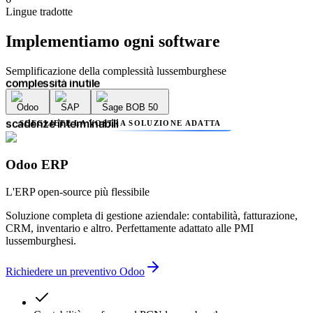
più fornitori
Lingue tradotte
complessità inutile
errori contabili
Implementiamo
ogni software
ritardi amministrativi
scadenze interminabili
mancanza di trasparenza
Semplificazione della complessità lussemburghese
più fornitori
complessità inutile
Odoo
SAP
Sage BOB 50
errori contabili
ritardi amministrativi
SCEGLIETE LA VOSTRA SOLUZIONE ADATTA
scadenze interminabili
mancanza di trasparenza
più fornitori
Odoo ERP
complessità inutile
errori contabili
L'ERP open-source più flessibile
ritardi amministrativi
Soluzione completa di gestione aziendale: contabilità, fatturazione,
CRM, inventario e altro. Perfettamente adattato alle PMI
lussemburghesi.
Richiedere un preventivo Odoo