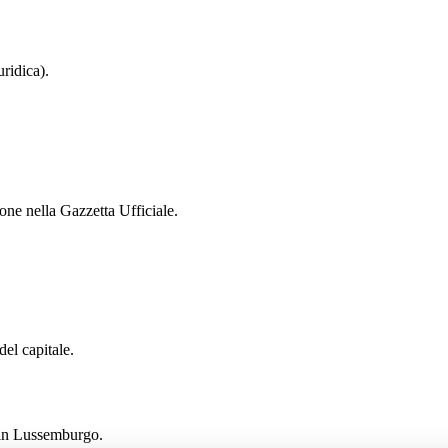
uridica).
one nella Gazzetta Ufficiale.
del capitale.
i in Lussemburgo.