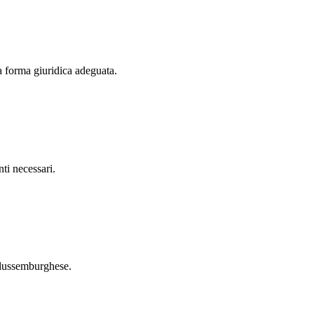
a forma giuridica adeguata.
ti necessari.
e lussemburghese.