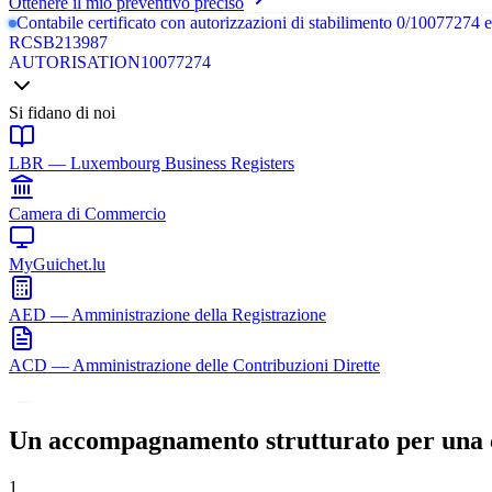
Ottenere il mio preventivo preciso
Contabile certificato con autorizzazioni di stabilimento 0/10077274 e 
RCS
B213987
AUTORISATION
10077274
Si fidano di noi
LBR — Luxembourg Business Registers
Camera di Commercio
MyGuichet.lu
AED — Amministrazione della Registrazione
ACD — Amministrazione delle Contribuzioni Dirette
IL NOSTRO PROCESSO IN 6 FASI
Un accompagnamento strutturato per una c
1