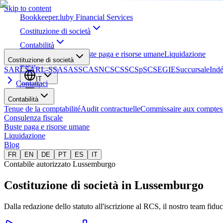
Skip to content
Bookkeeper
.lu
by Financial Services
Costituzione di società
Contabilità
Consulenza fiscale
Buste paga e risorse umane
Liquidazione
Costituzione di società
Blog
SARL
SARL-S
SA
SAS
SCA
SNC
SCS
SCSp
SC
SE
GIE
Succursale
Ind
IT
Contattaci
Contabilità
Tenue de la comptabilité
Audit contractuelle
Commissaire aux comptes
Consulenza fiscale
Buste paga e risorse umane
Liquidazione
Blog
FR
EN
DE
PT
ES
IT
Contabile autorizzato Lussemburgo
Costituzione di società
in Lussemburgo
Dalla redazione dello statuto all'iscrizione al RCS, il nostro team fiduc