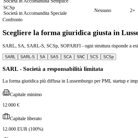
Società in Accomandita Semplice
SCSp
Nessuno
2
+
Società in Accomandita Speciale
Confronto
Scegliere la forma giuridica giusta
in Lus
SARL, SA, SARL-S, SCSp, SOPARFI - ogni struttura risponde a esigenz
SARL
SARL-S
SA
SAS
SCA
SNC
SCS
SCSp
SARL
-
Società a responsabilità limitata
La forma giuridica più diffusa in Lussemburgo per PMI, startup e impren
Capitale minimo
12 000 €
Capitale liberato
12.000 EUR (100%)