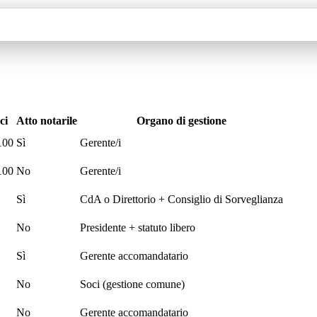
ci
Atto notarile
Organo di gestione
100
Sì
Gerente/i
100
No
Gerente/i
Sì
CdA o Direttorio + Consiglio di Sorveglianza
No
Presidente + statuto libero
Sì
Gerente accomandatario
No
Soci (gestione comune)
No
Gerente accomandatario