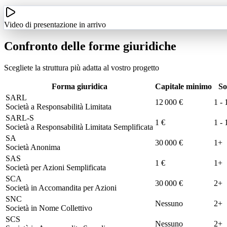
Video di presentazione in arrivo
Confronto delle forme giuridiche
Scegliete la struttura più adatta al vostro progetto
Forma giuridica
Capitale minimo
So
SARL
12 000 €
1
- 
Società a Responsabilità Limitata
SARL-S
1 €
1
- 
Società a Responsabilità Limitata Semplificata
SA
30 000 €
1
+
Società Anonima
SAS
1 €
1
+
Società per Azioni Semplificata
SCA
30 000 €
2
+
Società in Accomandita per Azioni
SNC
Nessuno
2
+
Società in Nome Collettivo
SCS
Nessuno
2
+