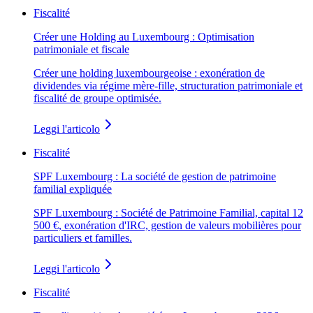
Fiscalité
Créer une Holding au Luxembourg : Optimisation
patrimoniale et fiscale
Créer une holding luxembourgeoise : exonération de
dividendes via régime mère-fille, structuration patrimoniale et
fiscalité de groupe optimisée.
Leggi l'articolo
Fiscalité
SPF Luxembourg : La société de gestion de patrimoine
familial expliquée
SPF Luxembourg : Société de Patrimoine Familial, capital 12
500 €, exonération d'IRC, gestion de valeurs mobilières pour
particuliers et familles.
Leggi l'articolo
Fiscalité