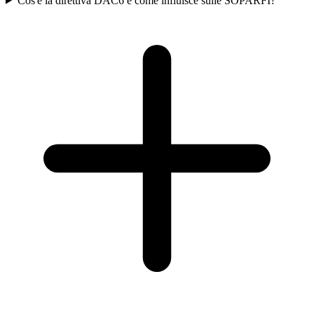
Cos'è la direttiva DAC6 e come influisce sulle SOPARFI?