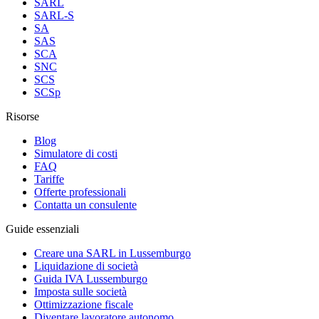
SARL
SARL-S
SA
SAS
SCA
SNC
SCS
SCSp
Risorse
Blog
Simulatore di costi
FAQ
Tariffe
Offerte professionali
Contatta un consulente
Guide essenziali
Creare una SARL in Lussemburgo
Liquidazione di società
Guida IVA Lussemburgo
Imposta sulle società
Ottimizzazione fiscale
Diventare lavoratore autonomo