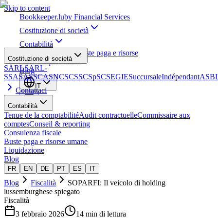
Skip to content
Bookkeeper
.lu
by Financial Services
Costituzione di società
Contabilità
Consulenza fiscale
Buste paga e risorse
Costituzione di società
umane
Liquidazione
SARL
SARL-
Blog
S
SA
SAS
SCA
SNC
SCS
SCSp
SC
SE
GIE
Succursale
Indépendant
ASB
IT
Contattaci
Contabilità
Tenue de la comptabilité
Audit contractuelle
Commissaire aux
comptes
Conseil & reporting
Consulenza fiscale
Buste paga e risorse umane
Liquidazione
Blog
FR
EN
DE
PT
ES
IT
Blog
Fiscalità
SOPARFI: Il veicolo di holding
lussemburghese spiegato
Fiscalità
3 febbraio 2026
14 min di lettura