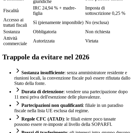
giuridiche
IRC 24,94 % + madre-
Imposta di
Fiscalità
figlia
sottoscrizione 0,25 %
Accesso ai
Sì (pienamente imponibile)
No (esclusa)
trattati fiscali
Sostanza
Obbligatoria
Non richiesta
Attività
Autorizzata
Vietata
commerciale
Trappole da evitare nel 2026
Sostanza insufficiente
: senza amministratore residente e
riunioni locali, la convenzione fiscale può essere rifiutata dallo
Stato della fonte.
Durata di detenzione
: vendere una partecipazione dopo
11 mesi priva dell'esenzione delle plusvalenze.
Partecipazioni non qualificanti
: filiale in un paradiso
fiscale nella lista UE esclusa dal regime.
Regole CFC (ATAD)
: le filiali estere poco tassate
possono essere re-imposte al livello della SOPARFI.
Prezzi di trasferimento
: gli interessi intra-gruppo devono