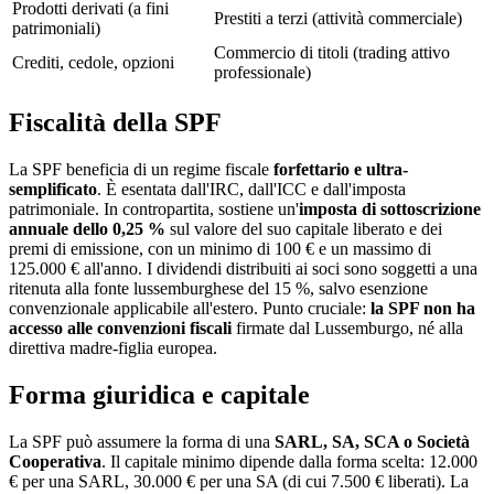
Prodotti derivati (a fini
Prestiti a terzi (attività commerciale)
patrimoniali)
Commercio di titoli (trading attivo
Crediti, cedole, opzioni
professionale)
Fiscalità della SPF
La SPF beneficia di un regime fiscale
forfettario e ultra-
semplificato
. È esentata dall'IRC, dall'ICC e dall'imposta
patrimoniale. In contropartita, sostiene un'
imposta di sottoscrizione
annuale dello 0,25 %
sul valore del suo capitale liberato e dei
premi di emissione, con un minimo di 100 € e un massimo di
125.000 € all'anno. I dividendi distribuiti ai soci sono soggetti a una
ritenuta alla fonte lussemburghese del 15 %, salvo esenzione
convenzionale applicabile all'estero. Punto cruciale:
la SPF non ha
accesso alle convenzioni fiscali
firmate dal Lussemburgo, né alla
direttiva madre-figlia europea.
Forma giuridica e capitale
La SPF può assumere la forma di una
SARL, SA, SCA o Società
Cooperativa
. Il capitale minimo dipende dalla forma scelta: 12.000
€ per una SARL, 30.000 € per una SA (di cui 7.500 € liberati). La