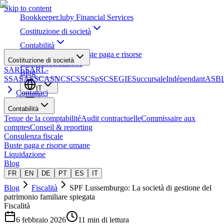
Skip to content
Bookkeeper
.lu
by Financial Services
Costituzione di società
Contabilità
Consulenza fiscale
Buste paga e risorse
Costituzione di società
umane
Liquidazione
SARL
SARL-
Blog
S
SA
SAS
SCA
SNC
SCS
SCSp
SC
SE
GIE
Succursale
Indépendant
ASB
IT
Contattaci
Contabilità
Tenue de la comptabilité
Audit contractuelle
Commissaire aux
comptes
Conseil & reporting
Consulenza fiscale
Buste paga e risorse umane
Liquidazione
Blog
FR
EN
DE
PT
ES
IT
Blog
Fiscalità
SPF Lussemburgo: La società di gestione del
patrimonio familiare spiegata
Fiscalità
6 febbraio 2026
11 min di lettura