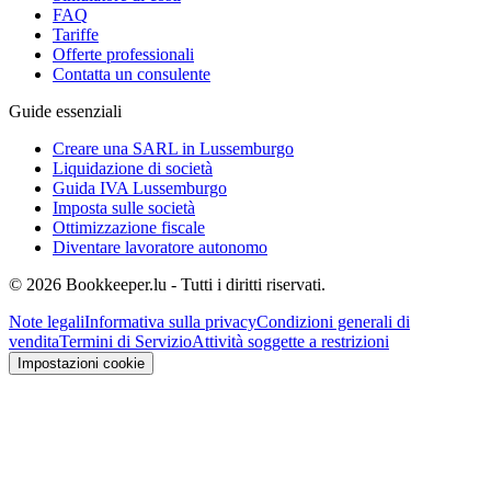
FAQ
Tariffe
Offerte professionali
Contatta un consulente
Guide essenziali
Creare una SARL in Lussemburgo
Liquidazione di società
Guida IVA Lussemburgo
Imposta sulle società
Ottimizzazione fiscale
Diventare lavoratore autonomo
© 2026 Bookkeeper.lu - Tutti i diritti riservati.
Note legali
Informativa sulla privacy
Condizioni generali di
vendita
Termini di Servizio
Attività soggette a restrizioni
Impostazioni cookie