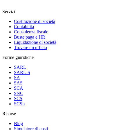
Servizi
Costituzione di società
Contabilità
Consulenza fiscale
Buste paga e HR
Liquidazione di società
Trovare un ufficio
Forme giuridiche
SARL
SARL-S
SA
SAS
SCA
SNC
SCS
SCSp
Risorse
Blog
Simulatore di costi