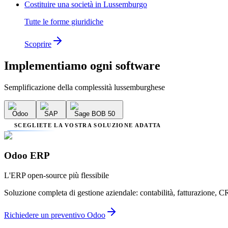
Costituire una società in Lussemburgo
Tutte le forme giuridiche
Scoprire
Implementiamo
ogni software
Semplificazione della complessità lussemburghese
Odoo
SAP
Sage BOB 50
SCEGLIETE LA VOSTRA SOLUZIONE ADATTA
Odoo ERP
L'ERP open-source più flessibile
Soluzione completa di gestione aziendale: contabilità, fatturazione, C
Richiedere un preventivo Odoo