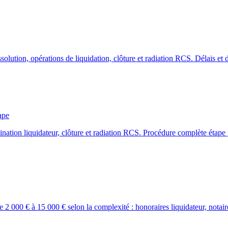
olution, opérations de liquidation, clôture et radiation RCS. Délais et
ape
ation liquidateur, clôture et radiation RCS. Procédure complète étape 
 000 € à 15 000 € selon la complexité : honoraires liquidateur, notair