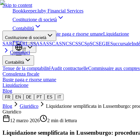
Skip to content
Bookkeeper
.lu
by Financial Services
Costituzione di società
Contabilità
Consulenza fiscale
Buste paga e risorse umane
Liquidazione
Costituzione di società
Blog
SARL
SARL-S
SA
SAS
SCA
SNC
SCS
SCSp
SC
SE
GIE
Succursale
Ind
IT
Contattaci
Contabilità
Tenue de la comptabilité
Audit contractuelle
Commissaire aux comptes
Consulenza fiscale
Buste paga e risorse umane
Liquidazione
Blog
FR
EN
DE
PT
ES
IT
Blog
Giuridico
Liquidazione semplificata in Lussemburgo: proc
Giuridico
12 marzo 2026
2 min di lettura
Liquidazione semplificata in Lussemburgo: procedura