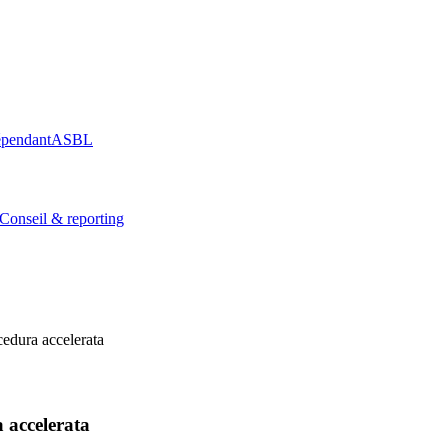
épendant
ASBL
Conseil & reporting
edura accelerata
 accelerata