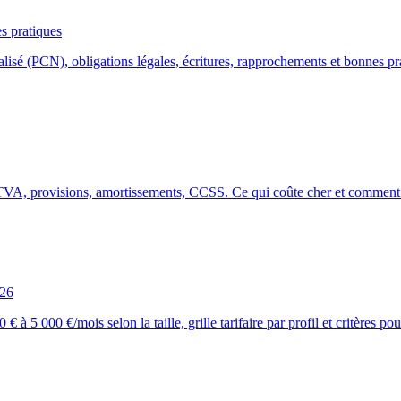
s pratiques
é (PCN), obligations légales, écritures, rapprochements et bonnes pr
TVA, provisions, amortissements, CCSS. Ce qui coûte cher et comment l
026
000 €/mois selon la taille, grille tarifaire par profil et critères pour