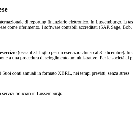
ese
rnazionale di reporting finanziario elettronico. In Lussemburgo, la t
ese come riferimento. I software contabili accreditati (SAP, Sage, B
esercizio
(ossia il 31 luglio per un esercizio chiuso al 31 dicembre). In
 espone a una procedura di scioglimento amministrativo. Per le società a
 Suoi conti annuali in formato XBRL, nei tempi previsti, senza stress.
ei servizi fiduciari in Lussemburgo.