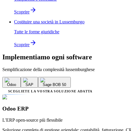
Scoprire
Costituire una società in Lussemburgo
Tutte le forme giuridiche
Scoprire
Implementiamo
ogni software
Semplificazione della complessità lussemburghese
Odoo
SAP
Sage BOB 50
SCEGLIETE LA VOSTRA SOLUZIONE ADATTA
Odoo ERP
L'ERP open-source più flessibile
Soluzione completa di gestione aziendale: contabilità, fatturazione, C