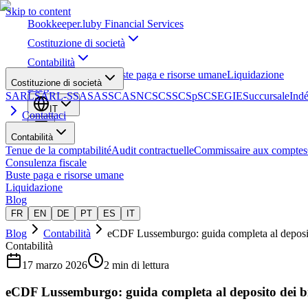
Skip to content
Bookkeeper
.lu
by Financial Services
Costituzione di società
Contabilità
Consulenza fiscale
Buste paga e risorse umane
Liquidazione
Costituzione di società
Blog
SARL
SARL-S
SA
SAS
SCA
SNC
SCS
SCSp
SC
SE
GIE
Succursale
Ind
IT
Contattaci
Contabilità
Tenue de la comptabilité
Audit contractuelle
Commissaire aux comptes
Consulenza fiscale
Buste paga e risorse umane
Liquidazione
Blog
FR
EN
DE
PT
ES
IT
Blog
Contabilità
eCDF Lussemburgo: guida completa al deposito
Contabilità
17 marzo 2026
2 min di lettura
eCDF Lussemburgo: guida completa al deposito dei bi