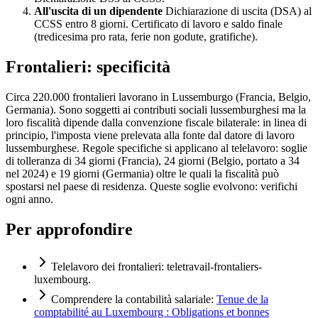
All'uscita di un dipendente
Dichiarazione di uscita (DSA) al
CCSS entro 8 giorni. Certificato di lavoro e saldo finale
(tredicesima pro rata, ferie non godute, gratifiche).
Frontalieri: specificità
Circa 220.000 frontalieri lavorano in Lussemburgo (Francia, Belgio,
Germania). Sono soggetti ai contributi sociali lussemburghesi ma la
loro fiscalità dipende dalla convenzione fiscale bilaterale: in linea di
principio, l'imposta viene prelevata alla fonte dal datore di lavoro
lussemburghese. Regole specifiche si applicano al telelavoro: soglie
di tolleranza di 34 giorni (Francia), 24 giorni (Belgio, portato a 34
nel 2024) e 19 giorni (Germania) oltre le quali la fiscalità può
spostarsi nel paese di residenza. Queste soglie evolvono: verifichi
ogni anno.
Per approfondire
Telelavoro dei frontalieri:
teletravail-frontaliers-
luxembourg
.
Comprendere la contabilità salariale:
Tenue de la
comptabilité au Luxembourg : Obligations et bonnes