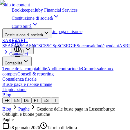
Skip to content
Bookkeeper
.lu
by Financial Services
Costituzione di società
Contabilità
Consulenza fiscale
Buste paga e risorse
Costituzione di società
umane
Liquidazione
SARL
SARL-
Blog
S
SA
SAS
SCA
SNC
SCS
SCSp
SC
SE
GIE
Succursale
Indépendant
ASB
IT
Contattaci
Contabilità
Tenue de la comptabilité
Audit contractuelle
Commissaire aux
comptes
Conseil & reporting
Consulenza fiscale
Buste paga e risorse umane
Liquidazione
Blog
FR
EN
DE
PT
ES
IT
Blog
Paghe
Gestione delle buste paga in Lussemburgo:
Obblighi e buone pratiche
Paghe
28 gennaio 2026
12 min di lettura