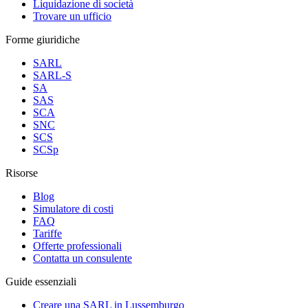
Liquidazione di società
Trovare un ufficio
Forme giuridiche
SARL
SARL-S
SA
SAS
SCA
SNC
SCS
SCSp
Risorse
Blog
Simulatore di costi
FAQ
Tariffe
Offerte professionali
Contatta un consulente
Guide essenziali
Creare una SARL in Lussemburgo