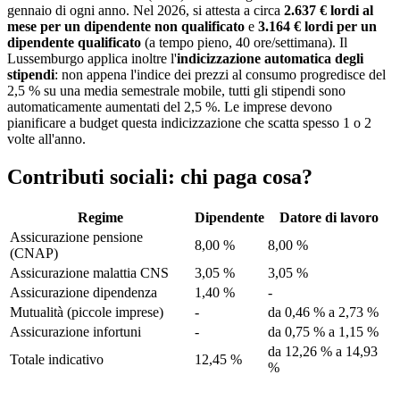
gennaio di ogni anno. Nel 2026, si attesta a circa
2.637 € lordi al
mese per un dipendente non qualificato
e
3.164 € lordi per un
dipendente qualificato
(a tempo pieno, 40 ore/settimana). Il
Lussemburgo applica inoltre l'
indicizzazione automatica degli
stipendi
: non appena l'indice dei prezzi al consumo progredisce del
2,5 % su una media semestrale mobile, tutti gli stipendi sono
automaticamente aumentati del 2,5 %. Le imprese devono
pianificare a budget questa indicizzazione che scatta spesso 1 o 2
volte all'anno.
Contributi sociali: chi paga cosa?
Regime
Dipendente
Datore di lavoro
Assicurazione pensione
8,00 %
8,00 %
(CNAP)
Assicurazione malattia CNS
3,05 %
3,05 %
Assicurazione dipendenza
1,40 %
-
Mutualità (piccole imprese)
-
da 0,46 % a 2,73 %
Assicurazione infortuni
-
da 0,75 % a 1,15 %
da 12,26 % a 14,93
Totale indicativo
12,45 %
%