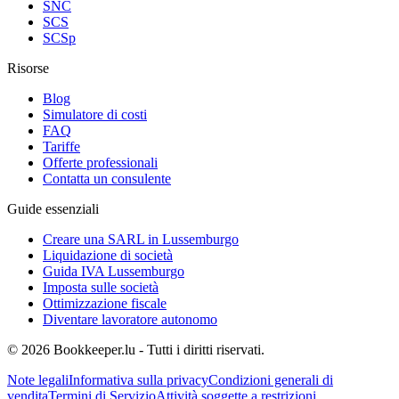
SNC
SCS
SCSp
Risorse
Blog
Simulatore di costi
FAQ
Tariffe
Offerte professionali
Contatta un consulente
Guide essenziali
Creare una SARL in Lussemburgo
Liquidazione di società
Guida IVA Lussemburgo
Imposta sulle società
Ottimizzazione fiscale
Diventare lavoratore autonomo
© 2026 Bookkeeper.lu - Tutti i diritti riservati.
Note legali
Informativa sulla privacy
Condizioni generali di
vendita
Termini di Servizio
Attività soggette a restrizioni