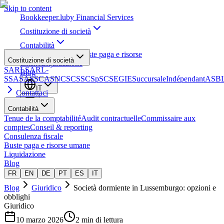
Skip to content
Bookkeeper
.lu
by Financial Services
Costituzione di società
Contabilità
Consulenza fiscale
Buste paga e risorse
Costituzione di società
umane
Liquidazione
SARL
SARL-
Blog
S
SA
SAS
SCA
SNC
SCS
SCSp
SC
SE
GIE
Succursale
Indépendant
ASB
IT
Contattaci
Contabilità
Tenue de la comptabilité
Audit contractuelle
Commissaire aux
comptes
Conseil & reporting
Consulenza fiscale
Buste paga e risorse umane
Liquidazione
Blog
FR
EN
DE
PT
ES
IT
Blog
Giuridico
Società dormiente in Lussemburgo: opzioni e
obblighi
Giuridico
10 marzo 2026
2 min di lettura