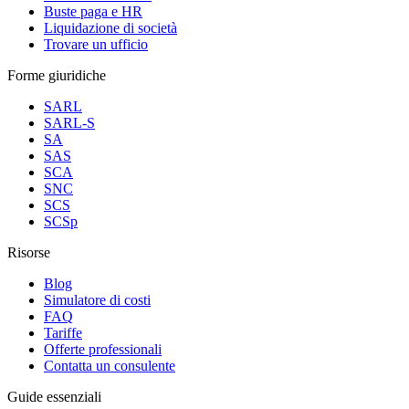
Buste paga e HR
Liquidazione di società
Trovare un ufficio
Forme giuridiche
SARL
SARL-S
SA
SAS
SCA
SNC
SCS
SCSp
Risorse
Blog
Simulatore di costi
FAQ
Tariffe
Offerte professionali
Contatta un consulente
Guide essenziali