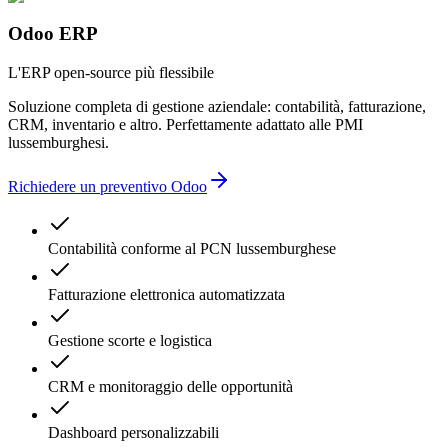
più fornitori
Odoo ERP
complessità inutile
errori contabili
ritardi amministrativi
L'ERP open-source più flessibile
Soluzione completa di gestione aziendale: contabilità, fatturazione,
CRM, inventario e altro. Perfettamente adattato alle PMI
lussemburghesi.
Richiedere un preventivo Odoo
Contabilità conforme al PCN lussemburghese
Fatturazione elettronica automatizzata
Gestione scorte e logistica
CRM e monitoraggio delle opportunità
Dashboard personalizzabili