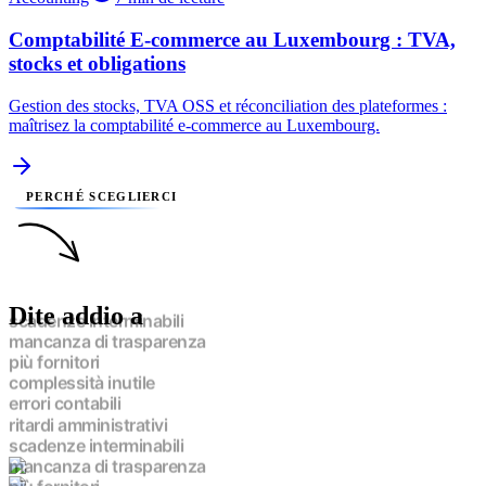
Comptabilité E-commerce au Luxembourg : TVA,
stocks et obligations
Gestion des stocks, TVA OSS et réconciliation des plateformes :
maîtrisez la comptabilité e-commerce au Luxembourg.
PERCHÉ SCEGLIERCI
Dite addio a
scadenze interminabili
mancanza di trasparenza
più fornitori
complessità inutile
errori contabili
ritardi amministrativi
scadenze interminabili
mancanza di trasparenza