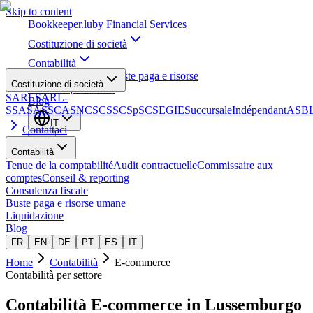
Skip to content
Bookkeeper
.lu
by Financial Services
Costituzione di società
Contabilità
Consulenza fiscale
Buste paga e risorse
Costituzione di società
umane
Liquidazione
SARL
SARL-
Blog
S
SA
SAS
SCA
SNC
SCS
SCSp
SC
SE
GIE
Succursale
Indépendant
ASB
IT
Contattaci
Contabilità
Tenue de la comptabilité
Audit contractuelle
Commissaire aux
comptes
Conseil & reporting
Consulenza fiscale
Buste paga e risorse umane
Liquidazione
Blog
FR
EN
DE
PT
ES
IT
Home
Contabilità
E-commerce
Contabilità per settore
Contabilità
E-commerce
in Lussemburgo