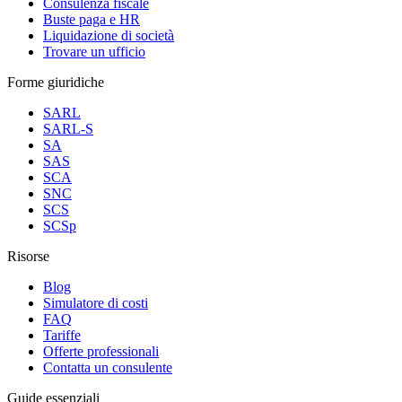
Consulenza fiscale
Buste paga e HR
Liquidazione di società
Trovare un ufficio
Forme giuridiche
SARL
SARL-S
SA
SAS
SCA
SNC
SCS
SCSp
Risorse
Blog
Simulatore di costi
FAQ
Tariffe
Offerte professionali
Contatta un consulente
Guide essenziali