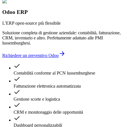
scadenze interminabili
mancanza di trasparenza
più fornitori
Odoo ERP
complessità inutile
errori contabili
L'ERP open-source più flessibile
ritardi amministrativi
Soluzione completa di gestione aziendale: contabilità, fatturazione,
CRM, inventario e altro. Perfettamente adattato alle PMI
lussemburghesi.
Richiedere un preventivo Odoo
Contabilità conforme al PCN lussemburghese
Fatturazione elettronica automatizzata
Gestione scorte e logistica
CRM e monitoraggio delle opportunità
Dashboard personalizzabili