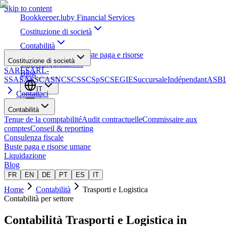
Skip to content
Bookkeeper
.lu
by Financial Services
Costituzione di società
Contabilità
Consulenza fiscale
Buste paga e risorse
Costituzione di società
umane
Liquidazione
SARL
SARL-
Blog
S
SA
SAS
SCA
SNC
SCS
SCSp
SC
SE
GIE
Succursale
Indépendant
ASB
IT
Contattaci
Contabilità
Tenue de la comptabilité
Audit contractuelle
Commissaire aux
comptes
Conseil & reporting
Consulenza fiscale
Buste paga e risorse umane
Liquidazione
Blog
FR
EN
DE
PT
ES
IT
Home
Contabilità
Trasporti e Logistica
Contabilità per settore
Contabilità
Trasporti e Logistica
in