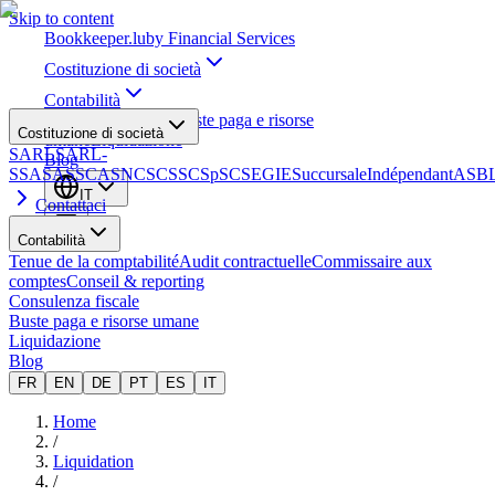
Skip to content
Bookkeeper
.lu
by Financial Services
Costituzione di società
Contabilità
Consulenza fiscale
Buste paga e risorse
Costituzione di società
umane
Liquidazione
SARL
SARL-
Blog
S
SA
SAS
SCA
SNC
SCS
SCSp
SC
SE
GIE
Succursale
Indépendant
ASB
IT
Contattaci
Contabilità
Tenue de la comptabilité
Audit contractuelle
Commissaire aux
comptes
Conseil & reporting
Consulenza fiscale
Buste paga e risorse umane
Liquidazione
Blog
FR
EN
DE
PT
ES
IT
Home
/
Liquidation
/