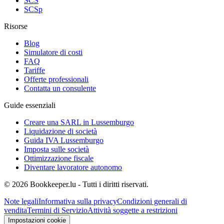
SCS
SCSp
Risorse
Blog
Simulatore di costi
FAQ
Tariffe
Offerte professionali
Contatta un consulente
Guide essenziali
Creare una SARL in Lussemburgo
Liquidazione di società
Guida IVA Lussemburgo
Imposta sulle società
Ottimizzazione fiscale
Diventare lavoratore autonomo
© 2026 Bookkeeper.lu - Tutti i diritti riservati.
Note legali
Informativa sulla privacy
Condizioni generali di
vendita
Termini di Servizio
Attività soggette a restrizioni
Impostazioni cookie