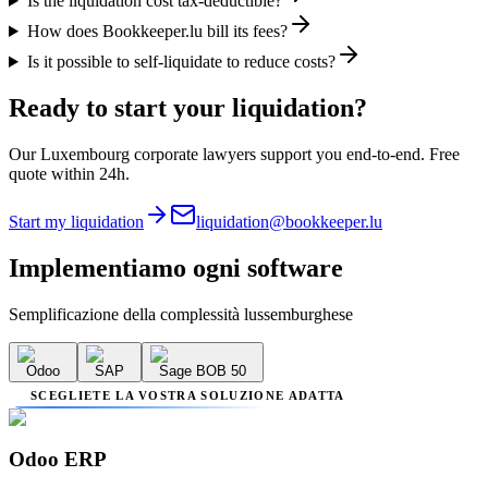
Is the liquidation cost tax-deductible?
How does Bookkeeper.lu bill its fees?
Is it possible to self-liquidate to reduce costs?
Ready to start your liquidation?
Our Luxembourg corporate lawyers support you end-to-end. Free
quote within 24h.
Start my liquidation
liquidation@bookkeeper.lu
Implementiamo
ogni software
Semplificazione della complessità lussemburghese
Odoo
SAP
Sage BOB 50
SCEGLIETE LA VOSTRA SOLUZIONE ADATTA
Odoo ERP