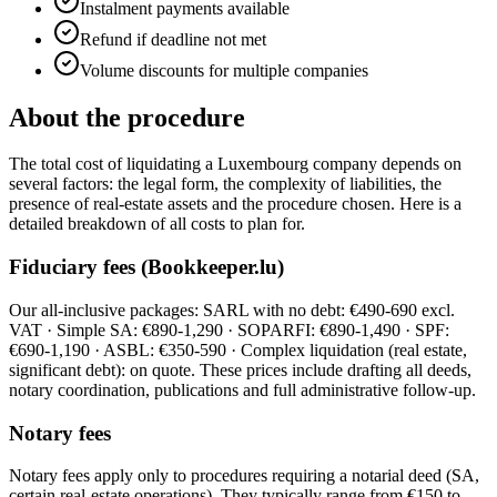
Instalment payments available
Refund if deadline not met
Volume discounts for multiple companies
About the procedure
The total cost of liquidating a Luxembourg company depends on
several factors: the legal form, the complexity of liabilities, the
presence of real-estate assets and the procedure chosen. Here is a
detailed breakdown of all costs to plan for.
Fiduciary fees (Bookkeeper.lu)
Our all-inclusive packages: SARL with no debt: €490-690 excl.
VAT · Simple SA: €890-1,290 · SOPARFI: €890-1,490 · SPF:
€690-1,190 · ASBL: €350-590 · Complex liquidation (real estate,
significant debt): on quote. These prices include drafting all deeds,
notary coordination, publications and full administrative follow-up.
Notary fees
Notary fees apply only to procedures requiring a notarial deed (SA,
certain real-estate operations). They typically range from €150 to