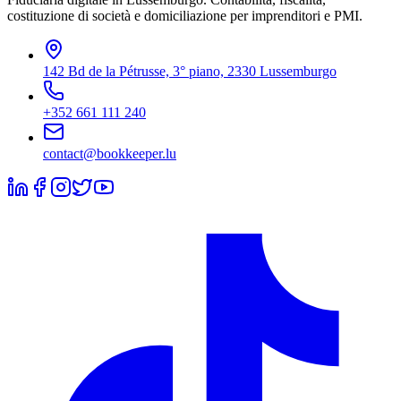
costituzione di società e domiciliazione per imprenditori e PMI.
142 Bd de la Pétrusse, 3° piano, 2330 Lussemburgo
+352 661 111 240
contact@bookkeeper.lu