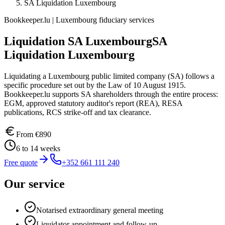
SA Liquidation Luxembourg
Bookkeeper.lu | Luxembourg fiduciary services
Liquidation SA Luxembourg
SA
Liquidation Luxembourg
Liquidating a Luxembourg public limited company (SA) follows a
specific procedure set out by the Law of 10 August 1915.
Bookkeeper.lu supports SA shareholders through the entire process:
EGM, approved statutory auditor's report (REA), RESA
publications, RCS strike-off and tax clearance.
From
€890
6 to 14 weeks
Free quote
+352 661 111 240
Our service
Notarised extraordinary general meeting
Liquidator appointment and follow-up