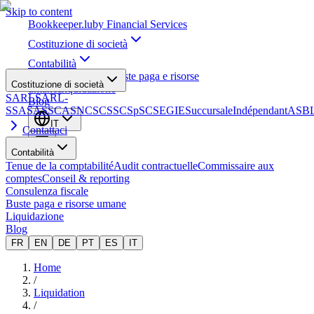
Skip to content
Bookkeeper
.lu
by Financial Services
Costituzione di società
Contabilità
Consulenza fiscale
Buste paga e risorse
Costituzione di società
umane
Liquidazione
SARL
SARL-
Blog
S
SA
SAS
SCA
SNC
SCS
SCSp
SC
SE
GIE
Succursale
Indépendant
ASB
IT
Contattaci
Contabilità
Tenue de la comptabilité
Audit contractuelle
Commissaire aux
comptes
Conseil & reporting
Consulenza fiscale
Buste paga e risorse umane
Liquidazione
Blog
FR
EN
DE
PT
ES
IT
Home
/
Liquidation
/