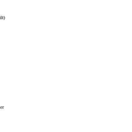
lt)
er