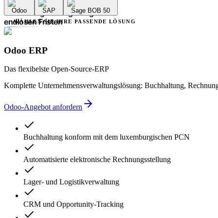
Buchungsfehlern
Odoo
SAP
Sage BOB 50
Verwaltungsverzögerungen
endlosen Fristen
WÄHLEN SIE IHRE PASSENDE LÖSUNG
mangelnder Transparenz
mehreren Dienstleistern
unnötiger Komplexität
Odoo ERP
Buchungsfehlern
Verwaltungsverzögerungen
Das flexibelste Open-Source-ERP
Komplette Unternehmensverwaltungslösung: Buchhaltung, Rechnungs
Odoo-Angebot anfordern
Buchhaltung konform mit dem luxemburgischen PCN
Automatisierte elektronische Rechnungsstellung
Lager- und Logistikverwaltung
CRM und Opportunity-Tracking