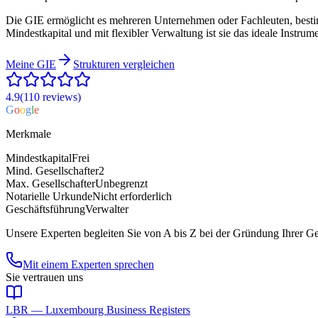
Die GIE ermöglicht es mehreren Unternehmen oder Fachleuten, besti
Mindestkapital und mit flexibler Verwaltung ist sie das ideale Instr
Meine
GIE
Strukturen vergleichen
4.9
(110
reviews
)
G
o
o
g
l
e
Merkmale
Mindestkapital
Frei
Mind. Gesellschafter
2
Max. Gesellschafter
Unbegrenzt
Notarielle Urkunde
Nicht erforderlich
Geschäftsführung
Verwalter
Unsere Experten begleiten Sie von A bis Z bei der Gründung Ihrer G
Mit einem Experten sprechen
Sie vertrauen uns
LBR — Luxembourg Business Registers