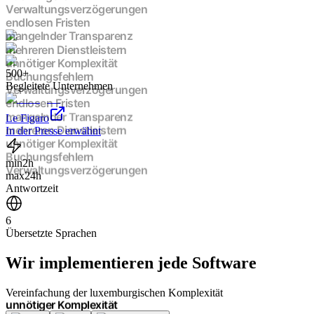
Verwaltungsverzögerungen
endlosen Fristen
mangelnder Transparenz
mehreren Dienstleistern
unnötiger Komplexität
500+
Buchungsfehlern
Begleitete Unternehmen
Verwaltungsverzögerungen
endlosen Fristen
mangelnder Transparenz
Le Figaro
mehreren Dienstleistern
In der Presse erwähnt
unnötiger Komplexität
Buchungsfehlern
min
2h
Verwaltungsverzögerungen
max
24h
endlosen Fristen
Antwortzeit
mangelnder Transparenz
mehreren Dienstleistern
6
unnötiger Komplexität
Übersetzte Sprachen
Buchungsfehlern
Verwaltungsverzögerungen
Wir implementieren
jede Software
endlosen Fristen
mangelnder Transparenz
mehreren Dienstleistern
Vereinfachung der luxemburgischen Komplexität
unnötiger Komplexität