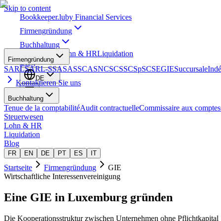
Skip to content
Bookkeeper
.lu
by Financial Services
Firmengründung
Buchhaltung
Steuerwesen
Lohn & HR
Liquidation
Firmengründung
Blog
SARL
SARL-S
SA
SAS
SCA
SNC
SCS
SCSp
SC
SE
GIE
Succursale
Ind
DE
Kontaktieren Sie uns
Buchhaltung
Tenue de la comptabilité
Audit contractuelle
Commissaire aux comptes
Steuerwesen
Lohn & HR
Liquidation
Blog
FR
EN
DE
PT
ES
IT
Startseite
Firmengründung
GIE
Wirtschaftliche Interessenvereinigung
Eine
GIE
in Luxemburg gründen
Die Kooperationsstruktur zwischen Unternehmen ohne Pflichtkapital