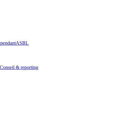
épendant
ASBL
Conseil & reporting