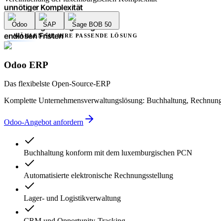
unnötiger Komplexität
Buchungsfehlern
Odoo
SAP
Sage BOB 50
Verwaltungsverzögerungen
endlosen Fristen
WÄHLEN SIE IHRE PASSENDE LÖSUNG
mangelnder Transparenz
mehreren Dienstleistern
unnötiger Komplexität
Odoo ERP
Buchungsfehlern
Verwaltungsverzögerungen
Das flexibelste Open-Source-ERP
Komplette Unternehmensverwaltungslösung: Buchhaltung, Rechnungs
Odoo-Angebot anfordern
Buchhaltung konform mit dem luxemburgischen PCN
Automatisierte elektronische Rechnungsstellung
Lager- und Logistikverwaltung
CRM und Opportunity-Tracking