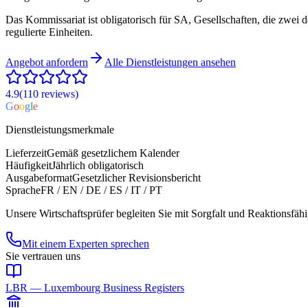
Das Kommissariat ist obligatorisch für SA, Gesellschaften, die zwei 
regulierte Einheiten.
Angebot anfordern
Alle Dienstleistungen ansehen
4.9
(110
reviews
)
G
o
o
g
l
e
Dienstleistungsmerkmale
Lieferzeit
Gemäß gesetzlichem Kalender
Häufigkeit
Jährlich obligatorisch
Ausgabeformat
Gesetzlicher Revisionsbericht
Sprache
FR / EN / DE / ES / IT / PT
Unsere Wirtschaftsprüfer begleiten Sie mit Sorgfalt und Reaktionsfäh
Mit einem Experten sprechen
Sie vertrauen uns
LBR — Luxembourg Business Registers