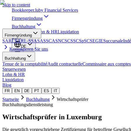
Skip to content
Bookkeeper
.lu
by Financial Services
Firmengründung
Buchhaltung
Steuerwesen
Lohn & HR
Liquidation
Firmengründung
Blog
SARL
SARL-S
SA
SAS
SCA
SNC
SCS
SCSp
SC
SE
GIE
Succursale
Ind
DE
Kontaktieren Sie uns
Buchhaltung
Tenue de la comptabilité
Audit contractuelle
Commissaire aux comptes
Steuerwesen
Lohn & HR
Liquidation
Blog
FR
EN
DE
PT
ES
IT
Startseite
Buchhaltung
Wirtschaftsprüfer
Buchhaltungsdienstleistung
Wirtschaftsprüfer
in Luxemburg
Die gesetzlich vorgeschriebene Zertifizierung für betroffene Gesellsc