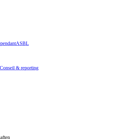
épendant
ASBL
Conseil & reporting
haften