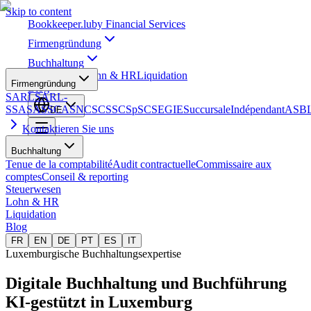
Skip to content
Bookkeeper
.lu
by Financial Services
Firmengründung
Buchhaltung
Steuerwesen
Lohn & HR
Liquidation
Firmengründung
Blog
SARL
SARL-
S
SA
SAS
SCA
SNC
SCS
SCSp
SC
SE
GIE
Succursale
Indépendant
ASB
DE
Kontaktieren Sie uns
Buchhaltung
Tenue de la comptabilité
Audit contractuelle
Commissaire aux
comptes
Conseil & reporting
Steuerwesen
Lohn & HR
Liquidation
Blog
FR
EN
DE
PT
ES
IT
Luxemburgische Buchhaltungsexpertise
Digitale Buchhaltung und Buchführung
KI-gestützt in Luxemburg