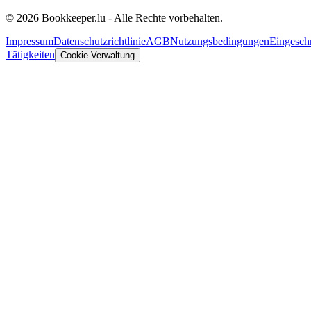
© 2026 Bookkeeper.lu - Alle Rechte vorbehalten.
Impressum
Datenschutzrichtlinie
AGB
Nutzungsbedingungen
Eingesch
Tätigkeiten
Cookie-Verwaltung