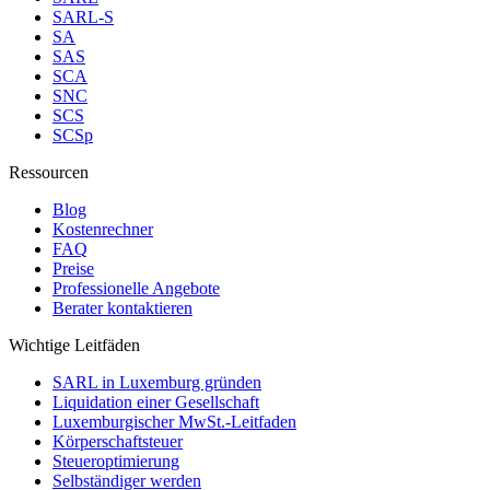
SARL-S
SA
SAS
SCA
SNC
SCS
SCSp
Ressourcen
Blog
Kostenrechner
FAQ
Preise
Professionelle Angebote
Berater kontaktieren
Wichtige Leitfäden
SARL in Luxemburg gründen
Liquidation einer Gesellschaft
Luxemburgischer MwSt.-Leitfaden
Körperschaftsteuer
Steueroptimierung
Selbständiger werden