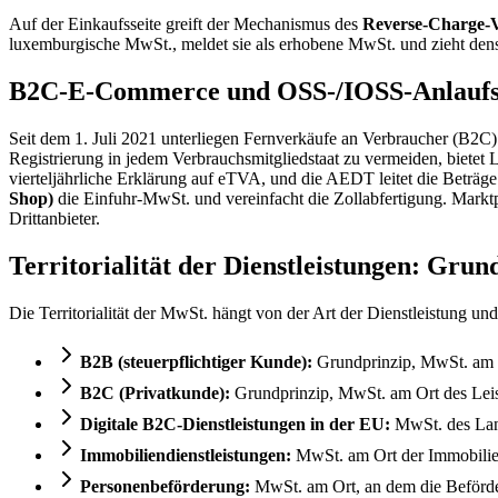
Auf der Einkaufsseite greift der Mechanismus des
Reverse-Charge-V
luxemburgische MwSt., meldet sie als erhobene MwSt. und zieht densel
B2C-E-Commerce und OSS-/IOSS-Anlaufst
Seit dem 1. Juli 2021 unterliegen Fernverkäufe an Verbraucher (B
Registrierung in jedem Verbrauchsmitgliedstaat zu vermeiden, biete
vierteljährliche Erklärung auf eTVA, und die AEDT leitet die Beträge
Shop)
die Einfuhr-MwSt. und vereinfacht die Zollabfertigung. Markt
Drittanbieter.
Territorialität der Dienstleistungen: Gr
Die Territorialität der MwSt. hängt von der Art der Dienstleistung u
B2B (steuerpflichtiger Kunde):
Grundprinzip, MwSt. am O
B2C (Privatkunde):
Grundprinzip, MwSt. am Ort des Lei
Digitale B2C-Dienstleistungen in der EU:
MwSt. des Lan
Immobiliendienstleistungen:
MwSt. am Ort der Immobilie
Personenbeförderung:
MwSt. am Ort, an dem die Beförde