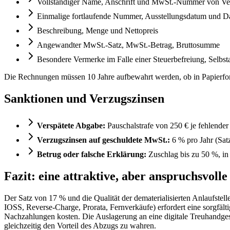
Vollständiger Name, Anschrift und MwSt.-Nummer von Ve
Einmalige fortlaufende Nummer, Ausstellungsdatum und D
Beschreibung, Menge und Nettopreis
Angewandter MwSt.-Satz, MwSt.-Betrag, Bruttosumme
Besondere Vermerke im Falle einer Steuerbefreiung, Selbs
Die Rechnungen müssen 10 Jahre aufbewahrt werden, ob in Papierfor
Sanktionen und Verzugszinsen
Verspätete Abgabe:
Pauschalstrafe von 250 € je fehlender
Verzugszinsen auf geschuldete MwSt.:
6 % pro Jahr (Sat
Betrug oder falsche Erklärung:
Zuschlag bis zu 50 %, in 
Fazit: eine attraktive, aber anspruchsvoll
Der Satz von 17 % und die Qualität der dematerialisierten Anlaufst
IOSS, Reverse-Charge, Prorata, Fernverkäufe) erfordert eine sorgfäl
Nachzahlungen kosten. Die Auslagerung an eine digitale Treuhandgese
gleichzeitig den Vorteil des Abzugs zu wahren.