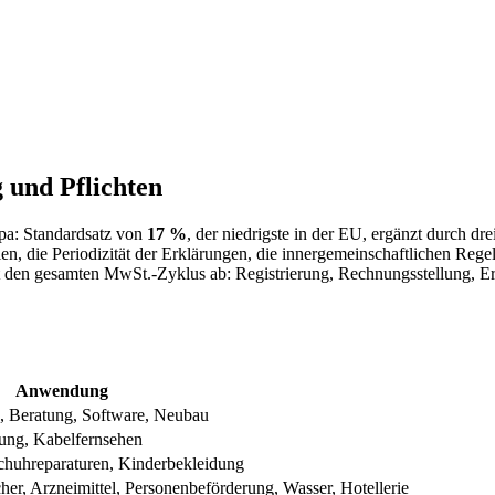
 und Pflichten
pa: Standardsatz von
17 %
, der niedrigste in der EU, ergänzt durch d
len, die Periodizität der Erklärungen, die innergemeinschaftlichen Reg
ckt den gesamten MwSt.-Zyklus ab: Registrierung, Rechnungsstellung,
Anwendung
n, Beratung, Software, Neubau
bung, Kabelfernsehen
Schuhreparaturen, Kinderbekleidung
her, Arzneimittel, Personenbeförderung, Wasser, Hotellerie