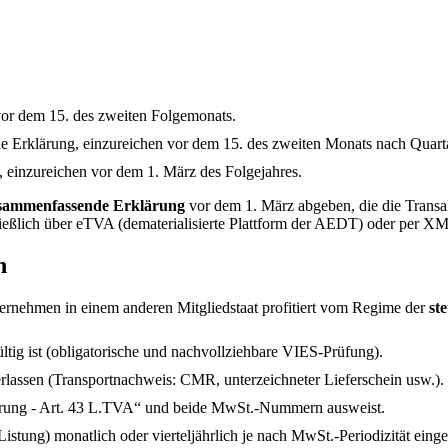
vor dem 15. des zweiten Folgemonats.
che Erklärung, einzureichen vor dem 15. des zweiten Monats nach Quart
 einzureichen vor dem 1. März des Folgejahres.
usammenfassende Erklärung
vor dem 1. März abgeben, die die Transak
ließlich über eTVA (dematerialisierte Plattform der AEDT) oder per X
n
ternehmen in einem anderen Mitgliedstaat profitiert vom Regime der
st
ig ist (obligatorische und nachvollziehbare VIES-Prüfung).
rlassen (Transportnachweis: CMR, unterzeichneter Lieferschein usw.).
ferung - Art. 43 L.TVA“ und beide MwSt.-Nummern ausweist.
tung) monatlich oder vierteljährlich je nach MwSt.-Periodizität einge