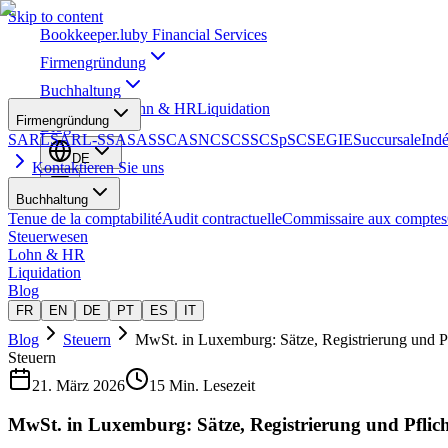
Skip to content
Bookkeeper
.lu
by Financial Services
Firmengründung
Buchhaltung
Steuerwesen
Lohn & HR
Liquidation
Firmengründung
Blog
SARL
SARL-S
SA
SAS
SCA
SNC
SCS
SCSp
SC
SE
GIE
Succursale
Ind
DE
Kontaktieren Sie uns
Buchhaltung
Tenue de la comptabilité
Audit contractuelle
Commissaire aux comptes
Steuerwesen
Lohn & HR
Liquidation
Blog
FR
EN
DE
PT
ES
IT
Blog
Steuern
MwSt. in Luxemburg: Sätze, Registrierung und P
Steuern
21. März 2026
15 Min. Lesezeit
MwSt. in Luxemburg: Sätze, Registrierung und Pflic