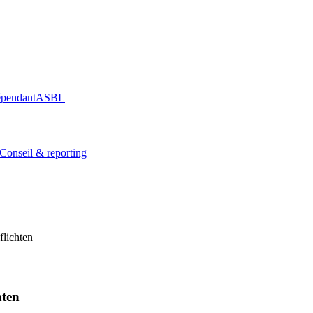
épendant
ASBL
Conseil & reporting
flichten
hten