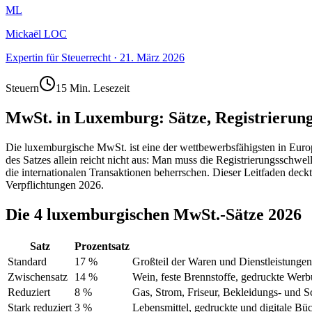
ML
Mickaël LOC
Expertin für Steuerrecht
·
21. März 2026
Steuern
15 Min. Lesezeit
MwSt. in Luxemburg: Sätze, Registrierung
Die luxemburgische MwSt. ist eine der wettbewerbsfähigsten in Euro
des Satzes allein reicht nicht aus: Man muss die Registrierungsschwel
die internationalen Transaktionen beherrschen. Dieser Leitfaden de
Verpflichtungen 2026.
Die 4 luxemburgischen MwSt.-Sätze 2026
Satz
Prozentsatz
Standard
17 %
Großteil der Waren und Dienstleistunge
Zwischensatz
14 %
Wein, feste Brennstoffe, gedruckte Wer
Reduziert
8 %
Gas, Strom, Friseur, Bekleidungs- und 
Stark reduziert
3 %
Lebensmittel, gedruckte und digitale Büc