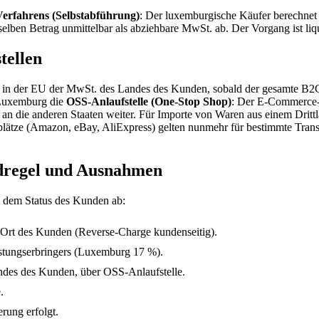
erfahrens (Selbstabführung)
: Der luxemburgische Käufer berechnet s
ben Betrag unmittelbar als abziehbare MwSt. ab. Der Vorgang ist liqui
ellen
2C) in der EU der MwSt. des Landes des Kunden, sobald der gesamte B
t Luxemburg die
OSS-Anlaufstelle (One-Stop Shop)
: Der E-Commerce-H
 an die anderen Staaten weiter. Für Importe von Waren aus einem Dritt
plätze (Amazon, eBay, AliExpress) gelten nunmehr für bestimmte Tran
undregel und Ausnahmen
nd dem Status des Kunden ab:
rt des Kunden (Reverse-Charge kundenseitig).
stungserbringers (Luxemburg 17 %).
des des Kunden, über OSS-Anlaufstelle.
.
rung erfolgt.