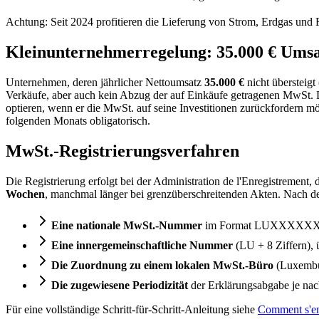
Achtung: Seit 2024 profitieren die Lieferung von Strom, Erdgas und
Kleinunternehmerregelung: 35.000 € Ums
Unternehmen, deren jährlicher Nettoumsatz
35.000 €
nicht übersteig
Verkäufe, aber auch kein Abzug der auf Einkäufe getragenen MwSt. Die
optieren, wenn er die MwSt. auf seine Investitionen zurückfordern mö
folgenden Monats obligatorisch.
MwSt.-Registrierungsverfahren
Die Registrierung erfolgt bei der Administration de l'Enregistremen
Wochen
, manchmal länger bei grenzüberschreitenden Akten. Nach der
Eine nationale MwSt.-Nummer
im Format LUXXXXX
Eine innergemeinschaftliche Nummer
(LU + 8 Ziffern),
Die Zuordnung zu einem lokalen MwSt.-Büro
(Luxembur
Die zugewiesene Periodizität
der Erklärungsabgabe je nac
Für eine vollständige Schritt-für-Schritt-Anleitung siehe
Comment s'en