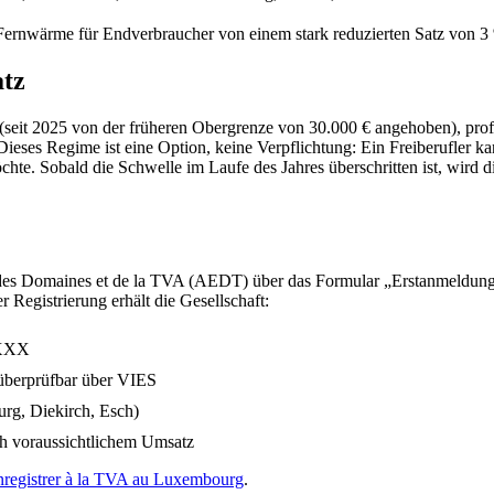
 Fernwärme für Endverbraucher von einem stark reduzierten Satz von 
atz
t (seit 2025 von der früheren Obergrenze von 30.000 € angehoben), pro
ses Regime ist eine Option, keine Verpflichtung: Ein Freiberufler kann
chte. Sobald die Schwelle im Laufe des Jahres überschritten ist, wird 
t, des Domaines et de la TVA (AEDT) über das Formular „Erstanmeldung“
 Registrierung erhält die Gesellschaft:
XXX
 überprüfbar über VIES
g, Diekirch, Esch)
h voraussichtlichem Umsatz
registrer à la TVA au Luxembourg
.