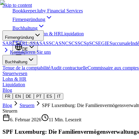
Skip to content
Bookkeeper
.lu
by Financial Services
Firmengründung
Buchhaltung
Steuerwesen
Lohn & HR
Liquidation
Firmengründung
Blog
SARL
SARL-S
SA
SAS
SCA
SNC
SCS
SCSp
SC
SE
GIE
Succursale
Ind
DE
Kontaktieren Sie uns
Buchhaltung
Tenue de la comptabilité
Audit contractuelle
Commissaire aux comptes
Steuerwesen
Lohn & HR
Liquidation
Blog
FR
EN
DE
PT
ES
IT
Blog
Steuern
SPF Luxemburg: Die Familienvermögensverwaltun
Steuern
6. Februar 2026
11 Min. Lesezeit
SPF Luxemburg: Die Familienvermögensverwaltungsge