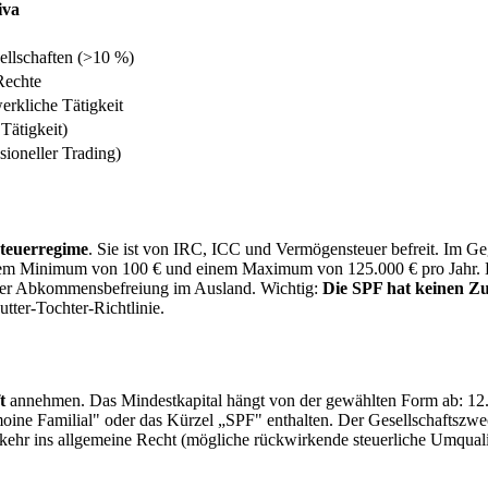
iva
ellschaften (>10 %)
Rechte
erkliche Tätigkeit
Tätigkeit)
sioneller Trading)
Steuerregime
. Sie ist von IRC, ICC und Vermögensteuer befreit. Im Ge
inem Minimum von 100 € und einem Maximum von 125.000 € pro Jahr. Di
arer Abkommensbefreiung im Ausland. Wichtig:
Die SPF hat keinen Z
tter-Tochter-Richtlinie.
t
annehmen. Das Mindestkapital hängt von der gewählten Form ab: 12.
oine Familial" oder das Kürzel „SPF" enthalten. Der Gesellschaftszweck
kkehr ins allgemeine Recht (mögliche rückwirkende steuerliche Umquali