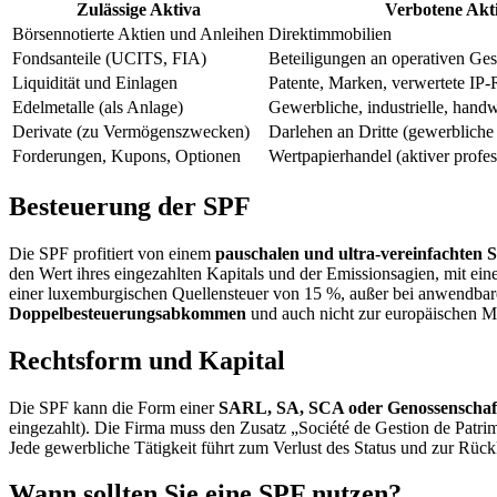
Zulässige Aktiva
Verbotene Akt
Börsennotierte Aktien und Anleihen
Direktimmobilien
Fondsanteile (UCITS, FIA)
Beteiligungen an operativen Ges
Liquidität und Einlagen
Patente, Marken, verwertete IP-
Edelmetalle (als Anlage)
Gewerbliche, industrielle, handw
Derivate (zu Vermögenszwecken)
Darlehen an Dritte (gewerbliche 
Forderungen, Kupons, Optionen
Wertpapierhandel (aktiver profes
Besteuerung der SPF
Die SPF profitiert von einem
pauschalen und ultra-vereinfachten 
den Wert ihres eingezahlten Kapitals und der Emissionsagien, mit e
einer luxemburgischen Quellensteuer von 15 %, außer bei anwendb
Doppelbesteuerungsabkommen
und auch nicht zur europäischen Mu
Rechtsform und Kapital
Die SPF kann die Form einer
SARL, SA, SCA oder Genossenschaf
eingezahlt). Die Firma muss den Zusatz „Société de Gestion de Patrim
Jede gewerbliche Tätigkeit führt zum Verlust des Status und zur Rüc
Wann sollten Sie eine SPF nutzen?