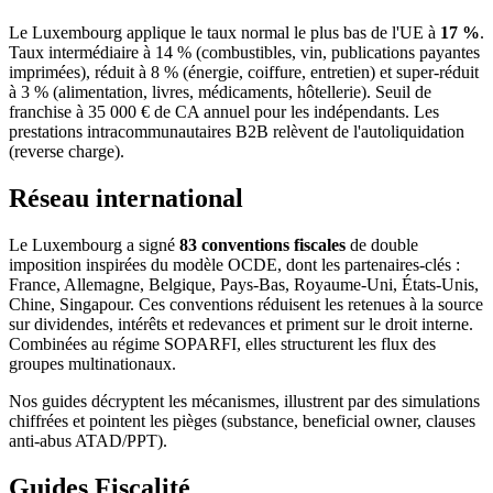
Le Luxembourg applique le taux normal le plus bas de l'UE à
17 %
.
Taux intermédiaire à 14 % (combustibles, vin, publications payantes
imprimées), réduit à 8 % (énergie, coiffure, entretien) et super-réduit
à 3 % (alimentation, livres, médicaments, hôtellerie). Seuil de
franchise à 35 000 € de CA annuel pour les indépendants. Les
prestations intracommunautaires B2B relèvent de l'autoliquidation
(reverse charge).
Réseau international
Le Luxembourg a signé
83 conventions fiscales
de double
imposition inspirées du modèle OCDE, dont les partenaires-clés :
France, Allemagne, Belgique, Pays-Bas, Royaume-Uni, États-Unis,
Chine, Singapour. Ces conventions réduisent les retenues à la source
sur dividendes, intérêts et redevances et priment sur le droit interne.
Combinées au régime SOPARFI, elles structurent les flux des
groupes multinationaux.
Nos guides décryptent les mécanismes, illustrent par des simulations
chiffrées et pointent les pièges (substance, beneficial owner, clauses
anti-abus ATAD/PPT).
Guides
Fiscalité