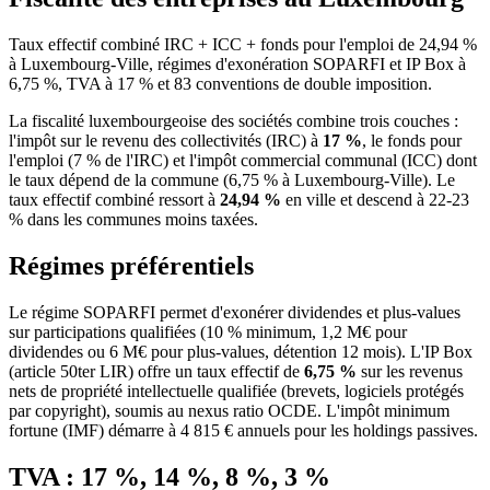
Taux effectif combiné IRC + ICC + fonds pour l'emploi de 24,94 %
à Luxembourg-Ville, régimes d'exonération SOPARFI et IP Box à
6,75 %, TVA à 17 % et 83 conventions de double imposition.
La fiscalité luxembourgeoise des sociétés combine trois couches :
l'impôt sur le revenu des collectivités (IRC) à
17 %
, le fonds pour
l'emploi (7 % de l'IRC) et l'impôt commercial communal (ICC) dont
le taux dépend de la commune (6,75 % à Luxembourg-Ville). Le
taux effectif combiné ressort à
24,94 %
en ville et descend à 22-23
% dans les communes moins taxées.
Régimes préférentiels
Le régime SOPARFI permet d'exonérer dividendes et plus-values
sur participations qualifiées (10 % minimum, 1,2 M€ pour
dividendes ou 6 M€ pour plus-values, détention 12 mois). L'IP Box
(article 50ter LIR) offre un taux effectif de
6,75 %
sur les revenus
nets de propriété intellectuelle qualifiée (brevets, logiciels protégés
par copyright), soumis au nexus ratio OCDE. L'impôt minimum
fortune (IMF) démarre à 4 815 € annuels pour les holdings passives.
TVA : 17 %, 14 %, 8 %, 3 %