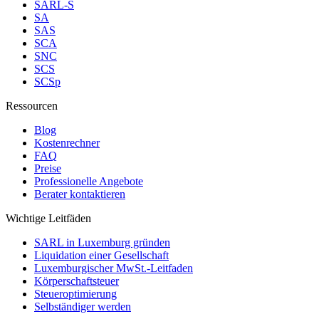
SARL-S
SA
SAS
SCA
SNC
SCS
SCSp
Ressourcen
Blog
Kostenrechner
FAQ
Preise
Professionelle Angebote
Berater kontaktieren
Wichtige Leitfäden
SARL in Luxemburg gründen
Liquidation einer Gesellschaft
Luxemburgischer MwSt.-Leitfaden
Körperschaftsteuer
Steueroptimierung
Selbständiger werden