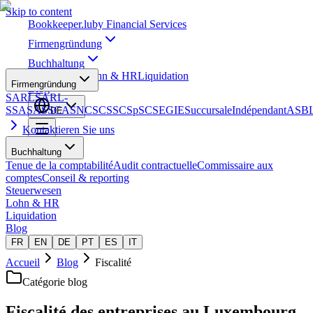
Skip to content
Bookkeeper
.lu
by Financial Services
Firmengründung
Buchhaltung
Steuerwesen
Lohn & HR
Liquidation
Firmengründung
Blog
SARL
SARL-
S
SA
SAS
SCA
SNC
SCS
SCSp
SC
SE
GIE
Succursale
Indépendant
ASB
DE
Kontaktieren Sie uns
Buchhaltung
Tenue de la comptabilité
Audit contractuelle
Commissaire aux
comptes
Conseil & reporting
Steuerwesen
Lohn & HR
Liquidation
Blog
FR
EN
DE
PT
ES
IT
Accueil
Blog
Fiscalité
Catégorie blog
Fiscalité des entreprises au Luxembourg