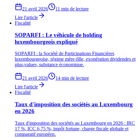
21 avril 2026
11 min de lecture
Lire l'article
Fiscalité
SOPARFI : Le véhicule de holding
luxembourgeois expliqué
SOPARFI : la Société de Participations Financières
luxembourgeoise, régime mère-fille, exonération dividendes et
plus-values, substance économique.
21 avril 2026
14 min de lecture
Lire l'article
Fiscalité
Taux d'imposition des sociétés au Luxembourg
en 2026
Taux d'imposition des sociétés au Luxembourg en 2026 : IRC
17 %, ICC 6,75 %, impôt fortune, charge fiscale globale et
comparatif européen.