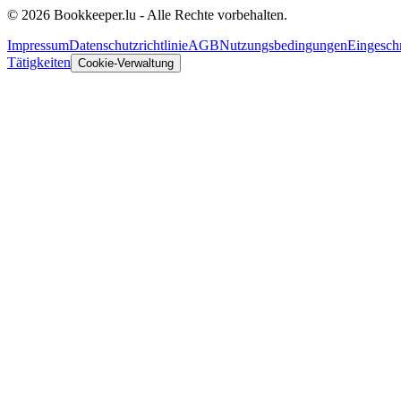
© 2026 Bookkeeper.lu - Alle Rechte vorbehalten.
Impressum
Datenschutzrichtlinie
AGB
Nutzungsbedingungen
Eingesch
Tätigkeiten
Cookie-Verwaltung