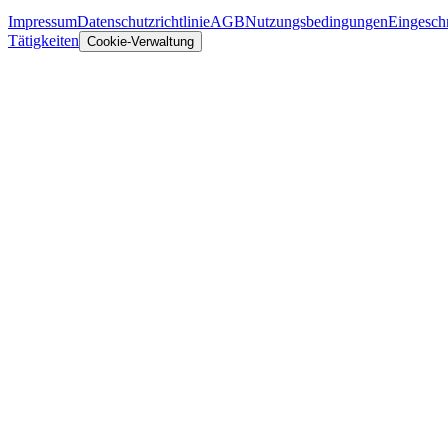
Impressum
Datenschutzrichtlinie
AGB
Nutzungsbedingungen
Eingesch
Tätigkeiten
Cookie-Verwaltung