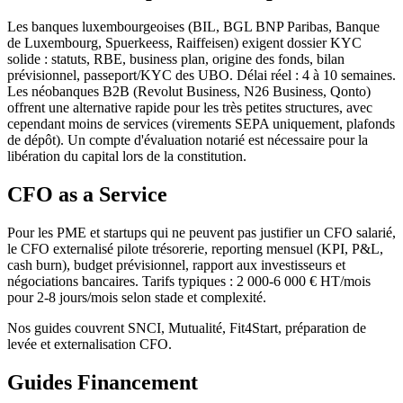
Les banques luxembourgeoises (BIL, BGL BNP Paribas, Banque
de Luxembourg, Spuerkeess, Raiffeisen) exigent dossier KYC
solide : statuts, RBE, business plan, origine des fonds, bilan
prévisionnel, passeport/KYC des UBO. Délai réel : 4 à 10 semaines.
Les néobanques B2B (Revolut Business, N26 Business, Qonto)
offrent une alternative rapide pour les très petites structures, avec
cependant moins de services (virements SEPA uniquement, plafonds
de dépôt). Un compte d'évaluation notarié est nécessaire pour la
libération du capital lors de la constitution.
CFO as a Service
Pour les PME et startups qui ne peuvent pas justifier un CFO salarié,
le CFO externalisé pilote trésorerie, reporting mensuel (KPI, P&L,
cash burn), budget prévisionnel, rapport aux investisseurs et
négociations bancaires. Tarifs typiques : 2 000-6 000 € HT/mois
pour 2-8 jours/mois selon stade et complexité.
Nos guides couvrent SNCI, Mutualité, Fit4Start, préparation de
levée et externalisation CFO.
Guides
Financement