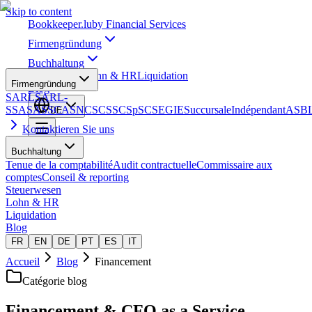
Skip to content
Bookkeeper
.lu
by Financial Services
Firmengründung
Buchhaltung
Steuerwesen
Lohn & HR
Liquidation
Firmengründung
Blog
SARL
SARL-
S
SA
SAS
SCA
SNC
SCS
SCSp
SC
SE
GIE
Succursale
Indépendant
ASB
DE
Kontaktieren Sie uns
Buchhaltung
Tenue de la comptabilité
Audit contractuelle
Commissaire aux
comptes
Conseil & reporting
Steuerwesen
Lohn & HR
Liquidation
Blog
FR
EN
DE
PT
ES
IT
Accueil
Blog
Financement
Catégorie blog
Financement & CFO as a Service