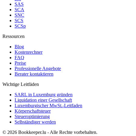
SAS
SCA
SNC
SCS
SCSp
Ressourcen
Blog
Kostenrechner
FAQ
Preise
Professionelle Angebote
Berater kontaktieren
Wichtige Leitfäden
SARL in Luxemburg gründen
Liquidation einer Gesellschaft
Luxemburgischer MwSt.-Leitfaden
Körperschaftsteuer
Steueroptimierung
Selbständiger werden
© 2026 Bookkeeper.lu - Alle Rechte vorbehalten.