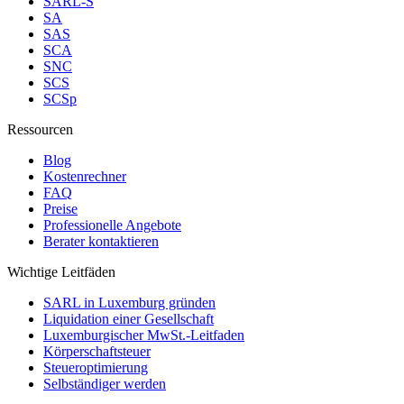
SARL-S
SA
SAS
SCA
SNC
SCS
SCSp
Ressourcen
Blog
Kostenrechner
FAQ
Preise
Professionelle Angebote
Berater kontaktieren
Wichtige Leitfäden
SARL in Luxemburg gründen
Liquidation einer Gesellschaft
Luxemburgischer MwSt.-Leitfaden
Körperschaftsteuer
Steueroptimierung
Selbständiger werden