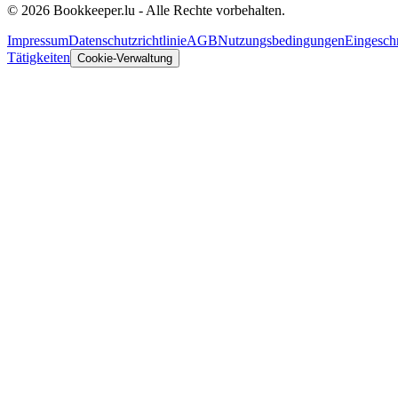
© 2026 Bookkeeper.lu - Alle Rechte vorbehalten.
Impressum
Datenschutzrichtlinie
AGB
Nutzungsbedingungen
Eingesch
Tätigkeiten
Cookie-Verwaltung