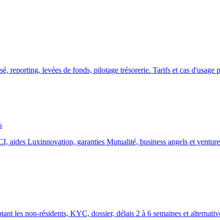
, reporting, levées de fonds, pilotage trésorerie. Tarifs et cas d'usag
s
, aides Luxinnovation, garanties Mutualité, business angels et venture 
 les non-résidents, KYC, dossier, délais 2 à 6 semaines et alternative