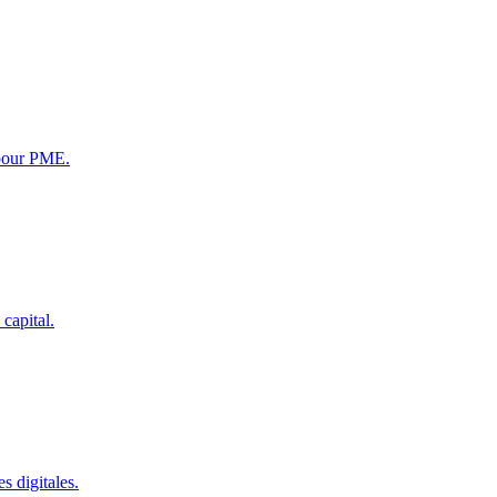
e pour PME.
capital.
s digitales.