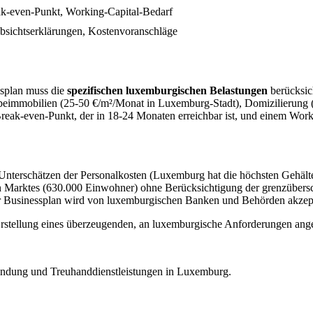
eak-even-Punkt, Working-Capital-Bedarf
Absichtserklärungen, Kostenvoranschläge
splan muss die
spezifischen luxemburgischen Belastungen
berücksic
rbeimmobilien (25-50 €/m²/Monat in Luxemburg-Stadt), Domizilierung 
ak-even-Punkt, der in 18-24 Monaten erreichbar ist, und einem Worki
nterschätzen der Personalkosten (Luxemburg hat die höchsten Gehälter
 Marktes (630.000 Einwohner) ohne Berücksichtigung der grenzübersch
ster Businessplan wird von luxemburgischen Banken und Behörden akzept
 Erstellung eines überzeugenden, an luxemburgische Anforderungen ang
gründung und Treuhanddienstleistungen in Luxemburg.