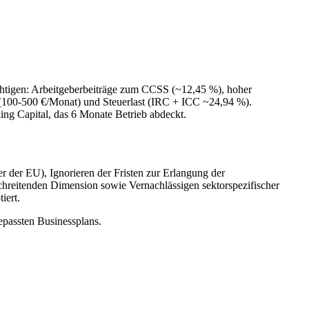
htigen: Arbeitgeberbeiträge zum CCSS (~12,45 %), hoher
(100-500 €/Monat) und Steuerlast (IRC + ICC ~24,94 %).
ng Capital, das 6 Monate Betrieb abdeckt.
 der EU), Ignorieren der Fristen zur Erlangung der
reitenden Dimension sowie Vernachlässigen sektorspezifischer
iert.
epassten Businessplans.