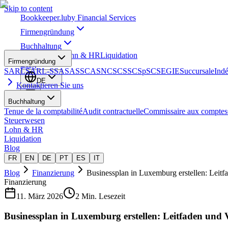
Skip to content
Bookkeeper
.lu
by Financial Services
Firmengründung
Buchhaltung
Steuerwesen
Lohn & HR
Liquidation
Firmengründung
Blog
SARL
SARL-S
SA
SAS
SCA
SNC
SCS
SCSp
SC
SE
GIE
Succursale
Ind
DE
Kontaktieren Sie uns
Buchhaltung
Tenue de la comptabilité
Audit contractuelle
Commissaire aux comptes
Steuerwesen
Lohn & HR
Liquidation
Blog
FR
EN
DE
PT
ES
IT
Blog
Finanzierung
Businessplan in Luxemburg erstellen: Leitf
Finanzierung
11. März 2026
2 Min. Lesezeit
Businessplan in Luxemburg erstellen: Leitfaden und 