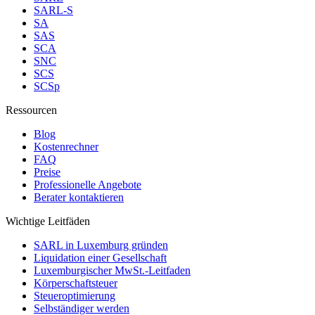
SARL-S
SA
SAS
SCA
SNC
SCS
SCSp
Ressourcen
Blog
Kostenrechner
FAQ
Preise
Professionelle Angebote
Berater kontaktieren
Wichtige Leitfäden
SARL in Luxemburg gründen
Liquidation einer Gesellschaft
Luxemburgischer MwSt.-Leitfaden
Körperschaftsteuer
Steueroptimierung
Selbständiger werden