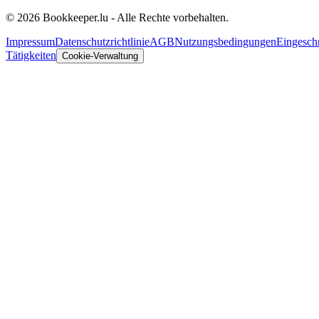
© 2026 Bookkeeper.lu - Alle Rechte vorbehalten.
Impressum
Datenschutzrichtlinie
AGB
Nutzungsbedingungen
Eingesch
Tätigkeiten
Cookie-Verwaltung