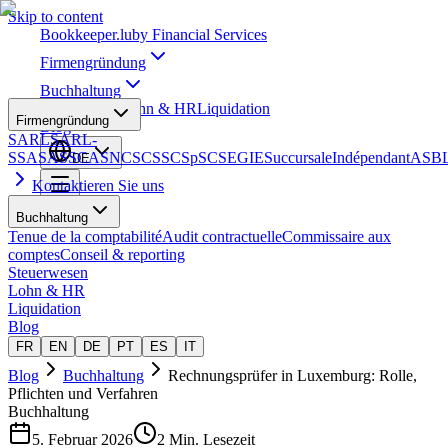
Skip to content
Bookkeeper
.lu
by Financial Services
Firmengründung
Buchhaltung
Steuerwesen
Lohn & HR
Liquidation
Firmengründung
Blog
SARL
SARL-
S
SA
SAS
SCA
SNC
SCS
SCSp
SC
SE
GIE
Succursale
Indépendant
ASB
DE
Kontaktieren Sie uns
Buchhaltung
Tenue de la comptabilité
Audit contractuelle
Commissaire aux
comptes
Conseil & reporting
Steuerwesen
Lohn & HR
Liquidation
Blog
FR
EN
DE
PT
ES
IT
Blog
Buchhaltung
Rechnungsprüfer in Luxemburg: Rolle,
Pflichten und Verfahren
Buchhaltung
5. Februar 2026
2 Min. Lesezeit