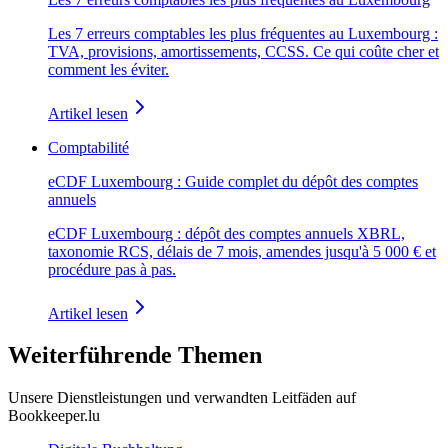
Les 7 erreurs comptables les plus fréquentes au Luxembourg :
TVA, provisions, amortissements, CCSS. Ce qui coûte cher et
comment les éviter.
Artikel lesen
Comptabilité
eCDF Luxembourg : Guide complet du dépôt des comptes
annuels
eCDF Luxembourg : dépôt des comptes annuels XBRL,
taxonomie RCS, délais de 7 mois, amendes jusqu'à 5 000 € et
procédure pas à pas.
Artikel lesen
Weiterführende Themen
Unsere Dienstleistungen und verwandten Leitfäden auf
Bookkeeper.lu