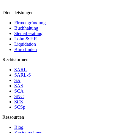
Dienstleistungen
Firmengründung
Buchhaltung
Steuerberatung
Lohn & HR
Liquidation
Büro finden
Rechtsformen
SARL
SARL-S
SA
SAS
SCA
SNC
SCS
SCSp
Ressourcen
Blog
Kostenrechner