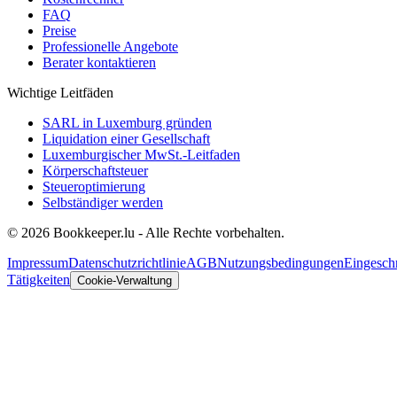
FAQ
Preise
Professionelle Angebote
Berater kontaktieren
Wichtige Leitfäden
SARL in Luxemburg gründen
Liquidation einer Gesellschaft
Luxemburgischer MwSt.-Leitfaden
Körperschaftsteuer
Steueroptimierung
Selbständiger werden
© 2026 Bookkeeper.lu - Alle Rechte vorbehalten.
Impressum
Datenschutzrichtlinie
AGB
Nutzungsbedingungen
Eingesch
Tätigkeiten
Cookie-Verwaltung