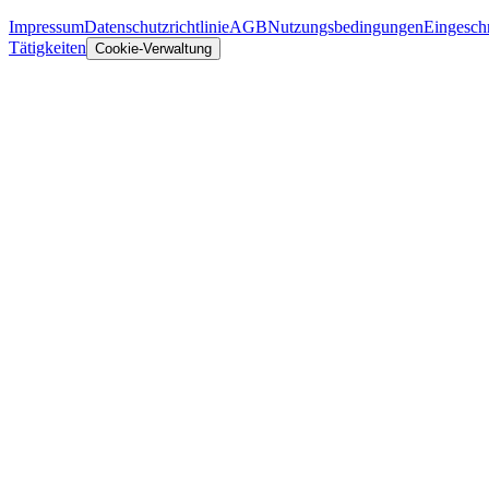
Impressum
Datenschutzrichtlinie
AGB
Nutzungsbedingungen
Eingesch
Tätigkeiten
Cookie-Verwaltung