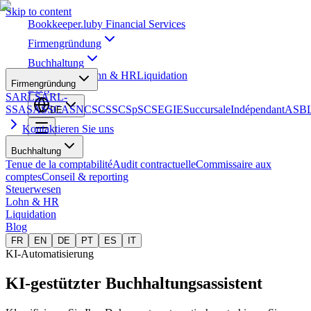
Skip to content
Bookkeeper
.lu
by Financial Services
Firmengründung
Buchhaltung
Steuerwesen
Lohn & HR
Liquidation
Firmengründung
Blog
SARL
SARL-
S
SA
SAS
SCA
SNC
SCS
SCSp
SC
SE
GIE
Succursale
Indépendant
ASB
DE
Kontaktieren Sie uns
Buchhaltung
Tenue de la comptabilité
Audit contractuelle
Commissaire aux
comptes
Conseil & reporting
Steuerwesen
Lohn & HR
Liquidation
Blog
FR
EN
DE
PT
ES
IT
KI-Automatisierung
KI-gestützter
Buchhaltungsassistent