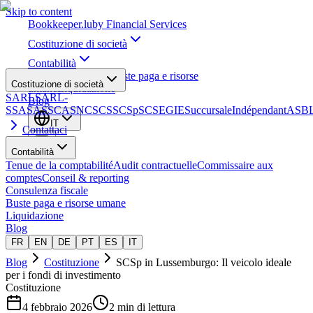
Skip to content
Bookkeeper
.lu
by Financial Services
Costituzione di società
Contabilità
Consulenza fiscale
Buste paga e risorse
Costituzione di società
umane
Liquidazione
SARL
SARL-
Blog
S
SA
SAS
SCA
SNC
SCS
SCSp
SC
SE
GIE
Succursale
Indépendant
ASB
IT
Contattaci
Contabilità
Tenue de la comptabilité
Audit contractuelle
Commissaire aux
comptes
Conseil & reporting
Consulenza fiscale
Buste paga e risorse umane
Liquidazione
Blog
FR
EN
DE
PT
ES
IT
Blog
Costituzione
SCSp in Lussemburgo: Il veicolo ideale
per i fondi di investimento
Costituzione
4 febbraio 2026
2 min di lettura