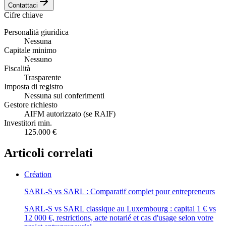
Contattaci
Cifre chiave
Personalità giuridica
Nessuna
Capitale minimo
Nessuno
Fiscalità
Trasparente
Imposta di registro
Nessuna sui conferimenti
Gestore richiesto
AIFM autorizzato (se RAIF)
Investitori min.
125.000 €
Articoli correlati
Création
SARL-S vs SARL : Comparatif complet pour entrepreneurs
SARL-S vs SARL classique au Luxembourg : capital 1 € vs
12 000 €, restrictions, acte notarié et cas d'usage selon votre