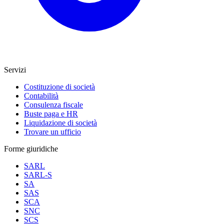
Servizi
Costituzione di società
Contabilità
Consulenza fiscale
Buste paga e HR
Liquidazione di società
Trovare un ufficio
Forme giuridiche
SARL
SARL-S
SA
SAS
SCA
SNC
SCS