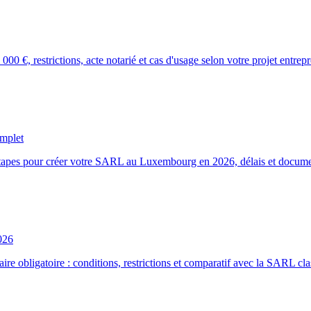
€, restrictions, acte notarié et cas d'usage selon votre projet entrepr
mplet
 étapes pour créer votre SARL au Luxembourg en 2026, délais et docume
026
e obligatoire : conditions, restrictions et comparatif avec la SARL cla