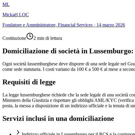
ML
Mickaël LOC
Fondatore e Amministratore, Financial Services
·
14 marzo 2026
Costituzione
2 min di lettura
Domiciliazione di società in Lussemburgo: 
Ogni società lussemburghese deve disporre di una sede legale nel Grand
come sede statutaria. I costi variano da 100 € a 500 € al mese a seconda
Requisiti di legge
La legge lussemburghese richiede che la sede legale di una società corri
Ministero della Giustizia e rispettare gli obblighi AML/KYC (verifica del
posta, la messa a disposizione di un indirizzo ufficiale e la tenuta di un
Servizi inclusi in una domiciliazione
Indirizzo ufficiale in Lussemburgo per il RCS e la corrisp