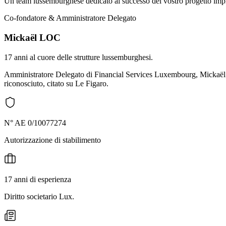
Un team lussemburghese dedicato al successo del vostro progetto impr
Co-fondatore & Amministratore Delegato
Mickaël LOC
17 anni al cuore delle strutture lussemburghesi.
Amministratore Delegato di Financial Services Luxembourg, Mickaël ac
riconosciuto, citato su Le Figaro.
N° AE 0/10077274
Autorizzazione di stabilimento
17 anni di esperienza
Diritto societario Lux.