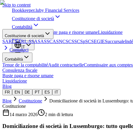
Skip to content
Bookkeeper
.lu
by Financial Services
Costituzione di società
Contabilità
Consulenza fiscale
Buste paga e risorse umane
Liquidazione
Costituzione di società
Blog
SARL
SARL-S
SA
SAS
SCA
SNC
SCS
SCSp
SC
SE
GIE
Succursale
Ind
IT
Contattaci
Contabilità
Tenue de la comptabilité
Audit contractuelle
Commissaire aux comptes
Consulenza fiscale
Buste paga e risorse umane
Liquidazione
Blog
FR
EN
DE
PT
ES
IT
Blog
Costituzione
Domiciliazione di società in Lussemburgo: tu
Costituzione
14 marzo 2026
2 min di lettura
Domiciliazione di società in Lussemburgo: tutto quello