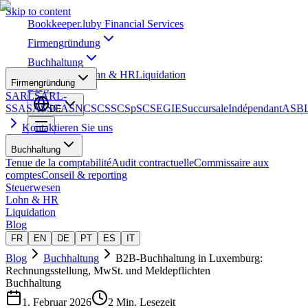
Skip to content
Bookkeeper
.lu
by Financial Services
Firmengründung
Buchhaltung
Steuerwesen
Lohn & HR
Liquidation
Firmengründung
Blog
SARL
SARL-
S
SA
SAS
SCA
SNC
SCS
SCSp
SC
SE
GIE
Succursale
Indépendant
ASB
DE
Kontaktieren Sie uns
Buchhaltung
Tenue de la comptabilité
Audit contractuelle
Commissaire aux
comptes
Conseil & reporting
Steuerwesen
Lohn & HR
Liquidation
Blog
FR
EN
DE
PT
ES
IT
Blog
Buchhaltung
B2B-Buchhaltung in Luxemburg:
Rechnungsstellung, MwSt. und Meldepflichten
Buchhaltung
1. Februar 2026
2 Min. Lesezeit