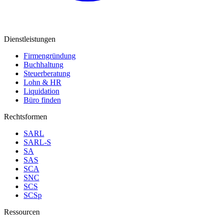
Dienstleistungen
Firmengründung
Buchhaltung
Steuerberatung
Lohn & HR
Liquidation
Büro finden
Rechtsformen
SARL
SARL-S
SA
SAS
SCA
SNC
SCS
SCSp
Ressourcen