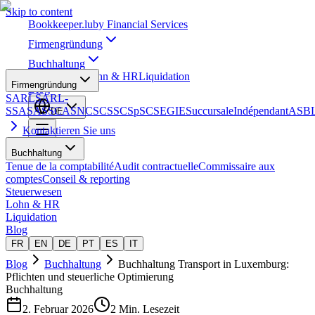
Skip to content
Bookkeeper
.lu
by Financial Services
Firmengründung
Buchhaltung
Steuerwesen
Lohn & HR
Liquidation
Firmengründung
Blog
SARL
SARL-
S
SA
SAS
SCA
SNC
SCS
SCSp
SC
SE
GIE
Succursale
Indépendant
ASB
DE
Kontaktieren Sie uns
Buchhaltung
Tenue de la comptabilité
Audit contractuelle
Commissaire aux
comptes
Conseil & reporting
Steuerwesen
Lohn & HR
Liquidation
Blog
FR
EN
DE
PT
ES
IT
Blog
Buchhaltung
Buchhaltung Transport in Luxemburg:
Pflichten und steuerliche Optimierung
Buchhaltung
2. Februar 2026
2 Min. Lesezeit