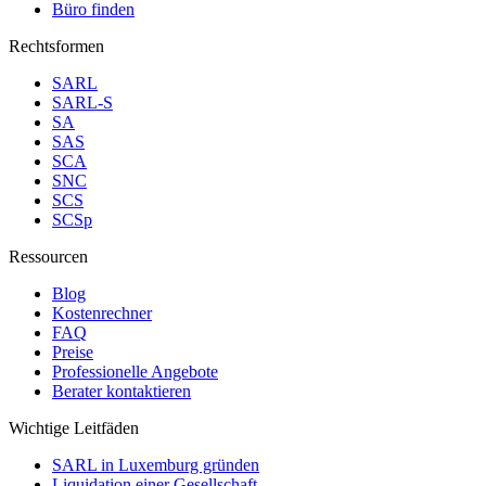
Büro finden
Rechtsformen
SARL
SARL-S
SA
SAS
SCA
SNC
SCS
SCSp
Ressourcen
Blog
Kostenrechner
FAQ
Preise
Professionelle Angebote
Berater kontaktieren
Wichtige Leitfäden
SARL in Luxemburg gründen
Liquidation einer Gesellschaft