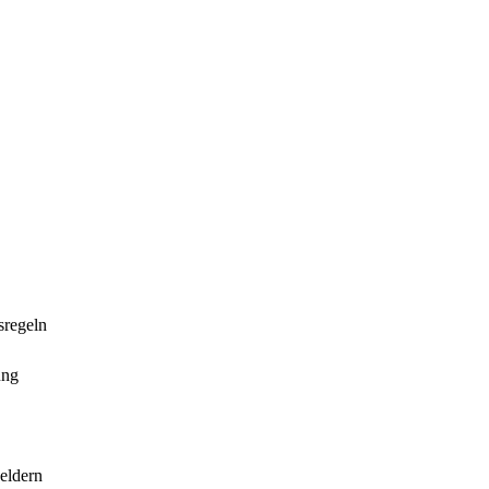
sregeln
ung
eldern