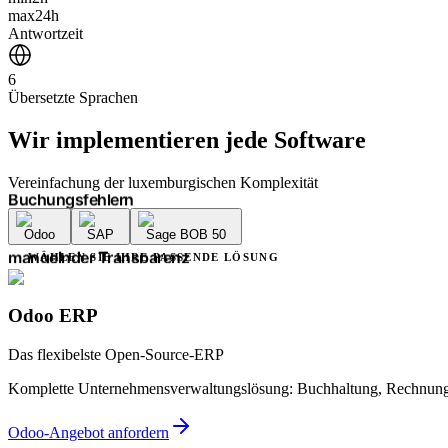
Verwaltungsverzögerungen
max
24h
endlosen Fristen
Antwortzeit
mangelnder Transparenz
mehreren Dienstleistern
6
unnötiger Komplexität
Übersetzte Sprachen
Buchungsfehlern
Verwaltungsverzögerungen
Wir implementieren
jede Software
endlosen Fristen
mangelnder Transparenz
mehreren Dienstleistern
Vereinfachung der luxemburgischen Komplexität
unnötiger Komplexität
Buchungsfehlern
Odoo
SAP
Sage BOB 50
Verwaltungsverzögerungen
endlosen Fristen
WÄHLEN SIE IHRE PASSENDE LÖSUNG
mangelnder Transparenz
mehreren Dienstleistern
unnötiger Komplexität
Odoo ERP
Buchungsfehlern
Verwaltungsverzögerungen
Das flexibelste Open-Source-ERP
Komplette Unternehmensverwaltungslösung: Buchhaltung, Rechnungs
Odoo-Angebot anfordern