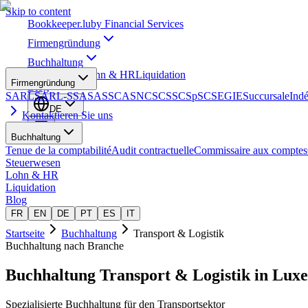
Skip to content
Bookkeeper
.lu
by Financial Services
Firmengründung
Buchhaltung
Steuerwesen
Lohn & HR
Liquidation
Firmengründung
Blog
SARL
SARL-S
SA
SAS
SCA
SNC
SCS
SCSp
SC
SE
GIE
Succursale
Ind
DE
Kontaktieren Sie uns
Buchhaltung
Tenue de la comptabilité
Audit contractuelle
Commissaire aux comptes
Steuerwesen
Lohn & HR
Liquidation
Blog
FR
EN
DE
PT
ES
IT
Startseite
Buchhaltung
Transport & Logistik
Buchhaltung nach Branche
Buchhaltung
Transport & Logistik
in Lux
Spezialisierte Buchhaltung für den Transportsektor