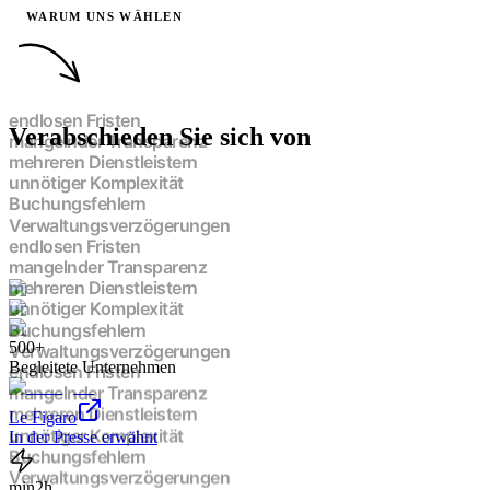
WARUM UNS WÄHLEN
Verabschieden Sie sich von
endlosen Fristen
mangelnder Transparenz
mehreren Dienstleistern
unnötiger Komplexität
Buchungsfehlern
Verwaltungsverzögerungen
endlosen Fristen
mangelnder Transparenz
mehreren Dienstleistern
unnötiger Komplexität
500+
Buchungsfehlern
Begleitete Unternehmen
Verwaltungsverzögerungen
endlosen Fristen
mangelnder Transparenz
Le Figaro
mehreren Dienstleistern
In der Presse erwähnt
unnötiger Komplexität
Buchungsfehlern
min
2h