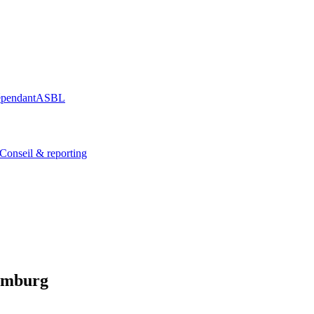
épendant
ASBL
Conseil & reporting
emburg