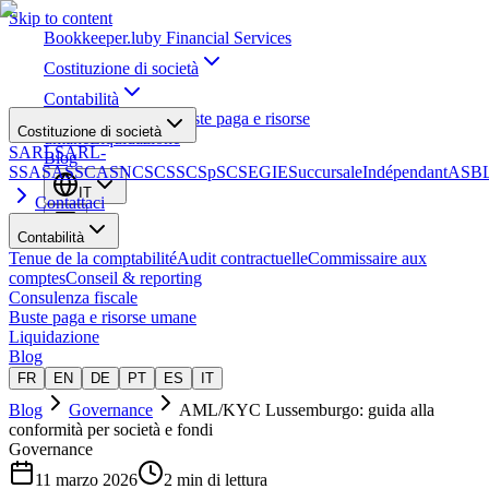
Skip to content
Bookkeeper
.lu
by Financial Services
Costituzione di società
Contabilità
Consulenza fiscale
Buste paga e risorse
Costituzione di società
umane
Liquidazione
SARL
SARL-
Blog
S
SA
SAS
SCA
SNC
SCS
SCSp
SC
SE
GIE
Succursale
Indépendant
ASB
IT
Contattaci
Contabilità
Tenue de la comptabilité
Audit contractuelle
Commissaire aux
comptes
Conseil & reporting
Consulenza fiscale
Buste paga e risorse umane
Liquidazione
Blog
FR
EN
DE
PT
ES
IT
Blog
Governance
AML/KYC Lussemburgo: guida alla
conformità per società e fondi
Governance
11 marzo 2026
2 min di lettura