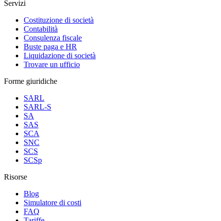
Servizi
Costituzione di società
Contabilità
Consulenza fiscale
Buste paga e HR
Liquidazione di società
Trovare un ufficio
Forme giuridiche
SARL
SARL-S
SA
SAS
SCA
SNC
SCS
SCSp
Risorse
Blog
Simulatore di costi
FAQ
Tariffe