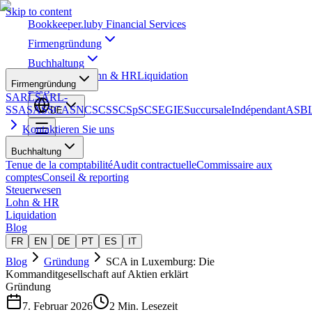
Skip to content
Bookkeeper
.lu
by Financial Services
Firmengründung
Buchhaltung
Steuerwesen
Lohn & HR
Liquidation
Firmengründung
Blog
SARL
SARL-
S
SA
SAS
SCA
SNC
SCS
SCSp
SC
SE
GIE
Succursale
Indépendant
ASB
DE
Kontaktieren Sie uns
Buchhaltung
Tenue de la comptabilité
Audit contractuelle
Commissaire aux
comptes
Conseil & reporting
Steuerwesen
Lohn & HR
Liquidation
Blog
FR
EN
DE
PT
ES
IT
Blog
Gründung
SCA in Luxemburg: Die
Kommanditgesellschaft auf Aktien erklärt
Gründung
7. Februar 2026
2 Min. Lesezeit