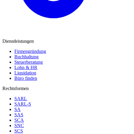
Dienstleistungen
Firmengründung
Buchhaltung
Steuerberatung
Lohn & HR
Liquidation
Büro finden
Rechtsformen
SARL
SARL-S
SA
SAS
SCA
SNC
SCS