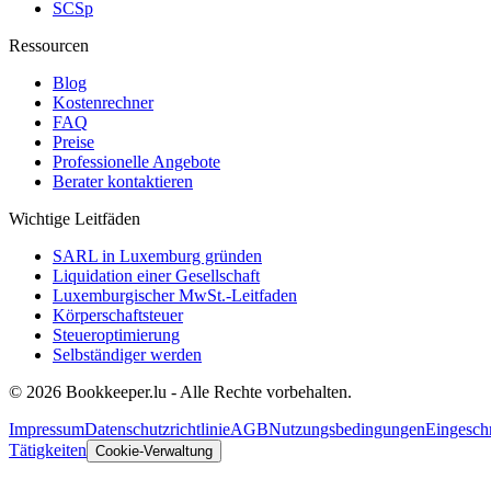
SCSp
Ressourcen
Blog
Kostenrechner
FAQ
Preise
Professionelle Angebote
Berater kontaktieren
Wichtige Leitfäden
SARL in Luxemburg gründen
Liquidation einer Gesellschaft
Luxemburgischer MwSt.-Leitfaden
Körperschaftsteuer
Steueroptimierung
Selbständiger werden
© 2026 Bookkeeper.lu - Alle Rechte vorbehalten.
Impressum
Datenschutzrichtlinie
AGB
Nutzungsbedingungen
Eingesch
Tätigkeiten
Cookie-Verwaltung