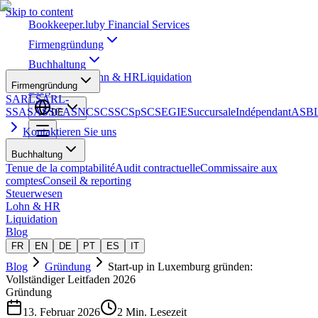
Skip to content
Bookkeeper
.lu
by Financial Services
Firmengründung
Buchhaltung
Steuerwesen
Lohn & HR
Liquidation
Firmengründung
Blog
SARL
SARL-
S
SA
SAS
SCA
SNC
SCS
SCSp
SC
SE
GIE
Succursale
Indépendant
ASB
DE
Kontaktieren Sie uns
Buchhaltung
Tenue de la comptabilité
Audit contractuelle
Commissaire aux
comptes
Conseil & reporting
Steuerwesen
Lohn & HR
Liquidation
Blog
FR
EN
DE
PT
ES
IT
Blog
Gründung
Start-up in Luxemburg gründen:
Vollständiger Leitfaden 2026
Gründung
13. Februar 2026
2 Min. Lesezeit