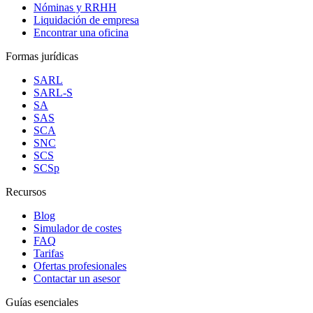
Nóminas y RRHH
Liquidación de empresa
Encontrar una oficina
Formas jurídicas
SARL
SARL-S
SA
SAS
SCA
SNC
SCS
SCSp
Recursos
Blog
Simulador de costes
FAQ
Tarifas
Ofertas profesionales
Contactar un asesor
Guías esenciales