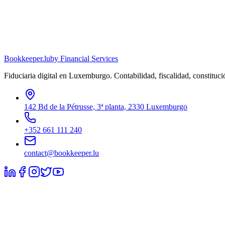
Bookkeeper
.lu
by Financial Services
Fiduciaria digital en Luxemburgo. Contabilidad, fiscalidad, constitu
142 Bd de la Pétrusse, 3ª planta, 2330 Luxemburgo
+352 661 111 240
contact@bookkeeper.lu