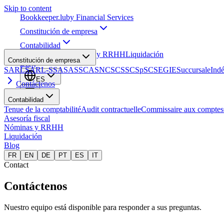
Skip to content
Bookkeeper
.lu
by Financial Services
Constitución de empresa
Contabilidad
Asesoría fiscal
Nóminas y RRHH
Liquidación
Constitución de empresa
Blog
SARL
SARL-S
SA
SAS
SCA
SNC
SCS
SCSp
SC
SE
GIE
Succursale
Ind
ES
Contáctenos
Contabilidad
Tenue de la comptabilité
Audit contractuelle
Commissaire aux comptes
Asesoría fiscal
Nóminas y RRHH
Liquidación
Blog
FR
EN
DE
PT
ES
IT
Contact
Contáctenos
Nuestro equipo está disponible para responder a sus preguntas.