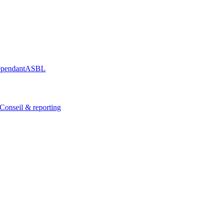
épendant
ASBL
Conseil & reporting