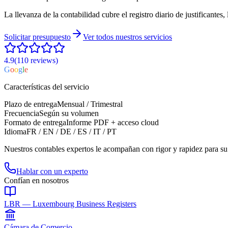
La llevanza de la contabilidad cubre el registro diario de justificantes,
Solicitar presupuesto
Ver todos nuestros servicios
4.9
(110
reviews
)
G
o
o
g
l
e
Características del servicio
Plazo de entrega
Mensual / Trimestral
Frecuencia
Según su volumen
Formato de entrega
Informe PDF + acceso cloud
Idioma
FR / EN / DE / ES / IT / PT
Nuestros contables expertos le acompañan con rigor y rapidez para s
Hablar con un experto
Confían en nosotros
LBR — Luxembourg Business Registers
Cámara de Comercio