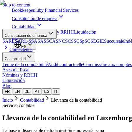
Skip to content
Bookkeeper
.lu
by Financial Services
Constitución de empresa
Contabilidad
Asesoría fiscal
Nóminas y RRHH
Liquidación
Constitución de empresa
Blog
SARL
SARL-S
SA
SAS
SCA
SNC
SCS
SCSp
SC
SE
GIE
Succursale
Ind
ES
Contáctenos
Contabilidad
Tenue de la comptabilité
Audit contractuelle
Commissaire aux comptes
Asesoría fiscal
Nóminas y RRHH
Liquidación
Blog
FR
EN
DE
PT
ES
IT
Inicio
Contabilidad
Llevanza de la contabilidad
Servicio contable
Llevanza de la contabilidad
en Luxemburg
La base indispensable de toda gestión empresarial sana