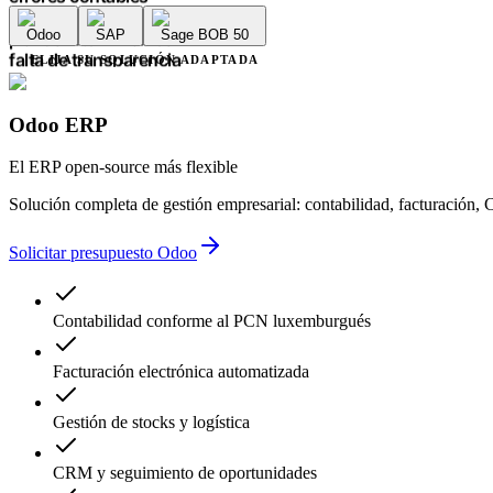
errores contables
Odoo
SAP
Sage BOB 50
retrasos administrativos
plazos interminables
ELIJA SU SOLUCIÓN ADAPTADA
falta de transparencia
múltiples proveedores
complejidad innecesaria
Odoo ERP
errores contables
retrasos administrativos
El ERP open-source más flexible
Solución completa de gestión empresarial: contabilidad, facturació
Solicitar presupuesto Odoo
Contabilidad conforme al PCN luxemburgués
Facturación electrónica automatizada
Gestión de stocks y logística
CRM y seguimiento de oportunidades