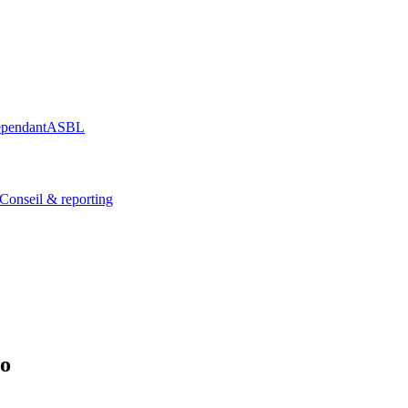
épendant
ASBL
Conseil & reporting
o