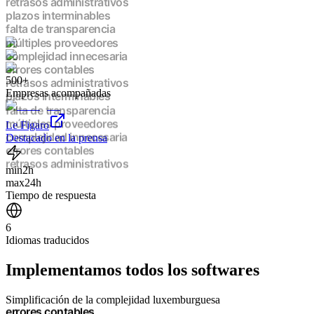
errores contables
retrasos administrativos
plazos interminables
falta de transparencia
múltiples proveedores
complejidad innecesaria
500+
errores contables
Empresas acompañadas
retrasos administrativos
plazos interminables
falta de transparencia
Le Figaro
múltiples proveedores
Destacado en la prensa
complejidad innecesaria
errores contables
min
2h
retrasos administrativos
max
24h
plazos interminables
Tiempo de respuesta
falta de transparencia
múltiples proveedores
6
complejidad innecesaria
Idiomas traducidos
errores contables
retrasos administrativos
Implementamos
todos los softwares
plazos interminables
falta de transparencia
múltiples proveedores
Simplificación de la complejidad luxemburguesa
complejidad innecesaria