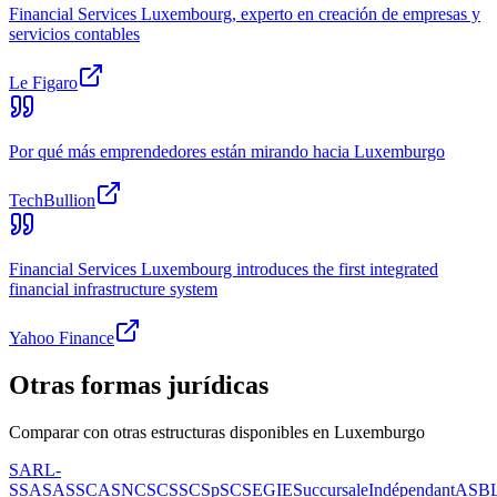
Financial Services Luxembourg, experto en creación de empresas y
servicios contables
Le Figaro
Por qué más emprendedores están mirando hacia Luxemburgo
TechBullion
Financial Services Luxembourg introduces the first integrated
financial infrastructure system
Yahoo Finance
Otras formas jurídicas
Comparar con otras estructuras disponibles en Luxemburgo
SARL-
S
SA
SAS
SCA
SNC
SCS
SCSp
SC
SE
GIE
Succursale
Indépendant
ASB