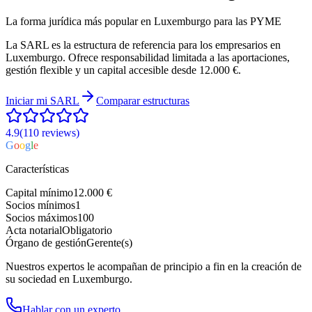
La forma jurídica más popular en Luxemburgo para las PYME
La SARL es la estructura de referencia para los empresarios en
Luxemburgo. Ofrece responsabilidad limitada a las aportaciones,
gestión flexible y un capital accesible desde 12.000 €.
Iniciar mi
SARL
Comparar estructuras
4.9
(110
reviews
)
G
o
o
g
l
e
Características
Capital mínimo
12.000 €
Socios mínimos
1
Socios máximos
100
Acta notarial
Obligatorio
Órgano de gestión
Gerente(s)
Nuestros expertos le acompañan de principio a fin en la creación de
su sociedad en Luxemburgo.
Hablar con un experto