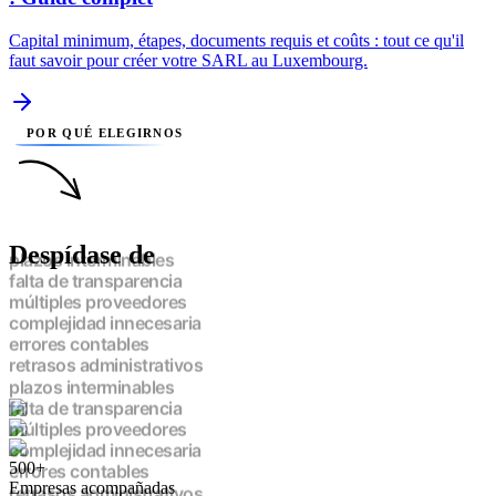
Capital minimum, étapes, documents requis et coûts : tout ce qu'il
faut savoir pour créer votre SARL au Luxembourg.
POR QUÉ ELEGIRNOS
Despídase de
plazos interminables
falta de transparencia
múltiples proveedores
complejidad innecesaria
errores contables
retrasos administrativos
plazos interminables
falta de transparencia
múltiples proveedores
complejidad innecesaria
500+
errores contables
Empresas acompañadas