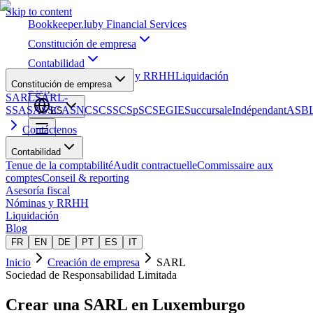
Skip to content
Bookkeeper
.lu
by Financial Services
Constitución de empresa
Contabilidad
Asesoría fiscal
Nóminas y RRHH
Liquidación
Constitución de empresa
Blog
SARL
SARL-
S
SA
SAS
SCA
SNC
SCS
SCSp
SC
SE
GIE
Succursale
Indépendant
ASB
ES
Contáctenos
Contabilidad
Tenue de la comptabilité
Audit contractuelle
Commissaire aux
comptes
Conseil & reporting
Asesoría fiscal
Nóminas y RRHH
Liquidación
Blog
FR
EN
DE
PT
ES
IT
Inicio
Creación de empresa
SARL
Sociedad de Responsabilidad Limitada
Crear una
SARL
en Luxemburgo