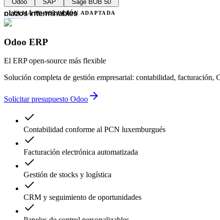
Odoo
SAP
Sage BOB 50
retrasos administrativos
plazos interminables
ELIJA SU SOLUCIÓN ADAPTADA
falta de transparencia
múltiples proveedores
complejidad innecesaria
Odoo ERP
errores contables
retrasos administrativos
El ERP open-source más flexible
Solución completa de gestión empresarial: contabilidad, facturació
Solicitar presupuesto Odoo
Contabilidad conforme al PCN luxemburgués
Facturación electrónica automatizada
Gestión de stocks y logística
CRM y seguimiento de oportunidades
Paneles de control personalizables