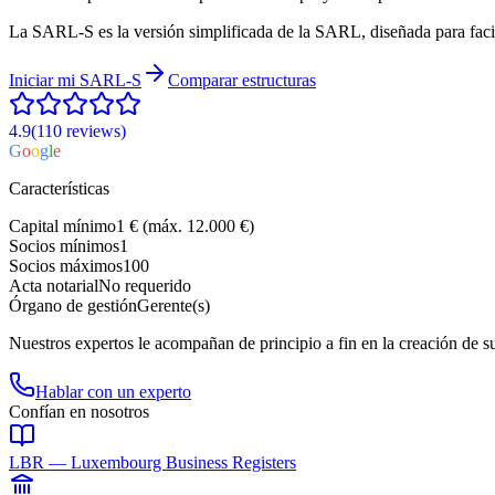
La SARL-S es la versión simplificada de la SARL, diseñada para facili
Iniciar mi
SARL-S
Comparar estructuras
4.9
(110
reviews
)
G
o
o
g
l
e
Características
Capital mínimo
1 € (máx. 12.000 €)
Socios mínimos
1
Socios máximos
100
Acta notarial
No requerido
Órgano de gestión
Gerente(s)
Nuestros expertos le acompañan de principio a fin en la creación de
Hablar con un experto
Confían en nosotros
LBR — Luxembourg Business Registers