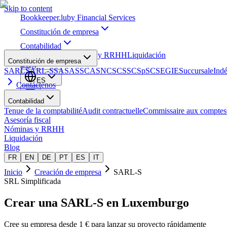
Skip to content
Bookkeeper
.lu
by Financial Services
Constitución de empresa
Contabilidad
Asesoría fiscal
Nóminas y RRHH
Liquidación
Constitución de empresa
Blog
SARL
SARL-S
SA
SAS
SCA
SNC
SCS
SCSp
SC
SE
GIE
Succursale
Ind
ES
Contáctenos
Contabilidad
Tenue de la comptabilité
Audit contractuelle
Commissaire aux comptes
Asesoría fiscal
Nóminas y RRHH
Liquidación
Blog
FR
EN
DE
PT
ES
IT
Inicio
Creación de empresa
SARL-S
SRL Simplificada
Crear una
SARL-S
en Luxemburgo
Cree su empresa desde 1 € para lanzar su proyecto rápidamente