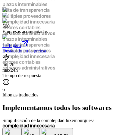
plazos interminables
falta de transparencia
múltiples proveedores
complejidad innecesaria
500+
errores contables
Empresas acompañadas
retrasos administrativos
plazos interminables
falta de transparencia
Le Figaro
múltiples proveedores
Destacado en la prensa
complejidad innecesaria
errores contables
min
2h
retrasos administrativos
max
24h
plazos interminables
Tiempo de respuesta
falta de transparencia
múltiples proveedores
6
complejidad innecesaria
Idiomas traducidos
errores contables
retrasos administrativos
Implementamos
todos los softwares
plazos interminables
falta de transparencia
múltiples proveedores
Simplificación de la complejidad luxemburguesa
complejidad innecesaria
errores contables