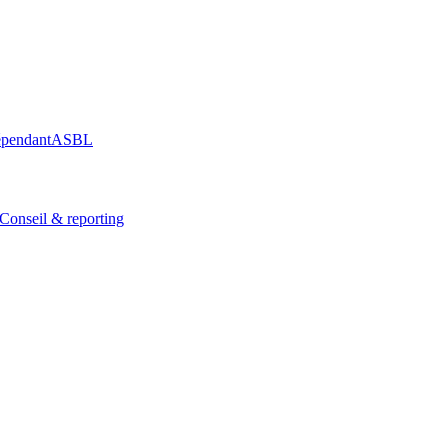
épendant
ASBL
Conseil & reporting