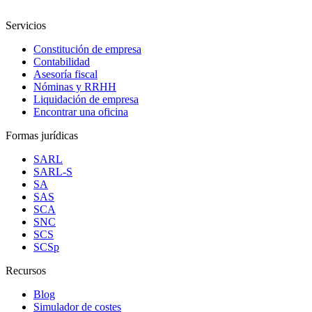
Servicios
Constitución de empresa
Contabilidad
Asesoría fiscal
Nóminas y RRHH
Liquidación de empresa
Encontrar una oficina
Formas jurídicas
SARL
SARL-S
SA
SAS
SCA
SNC
SCS
SCSp
Recursos
Blog
Simulador de costes