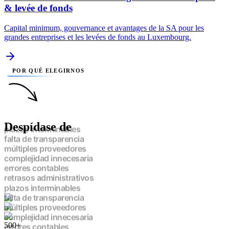
& levée de fonds
Capital minimum, gouvernance et avantages de la SA pour les
grandes entreprises et les levées de fonds au Luxembourg.
POR QUÉ ELEGIRNOS
Despídase de
plazos interminables
falta de transparencia
múltiples proveedores
complejidad innecesaria
errores contables
retrasos administrativos
plazos interminables
falta de transparencia
múltiples proveedores
complejidad innecesaria
500+
errores contables