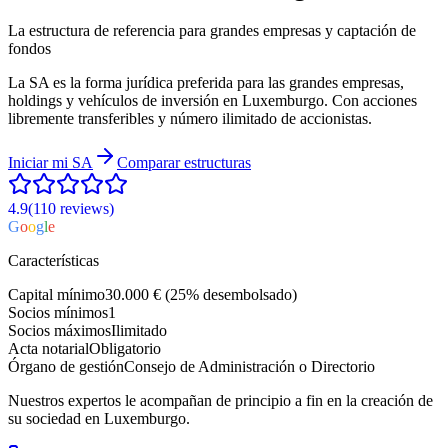
La estructura de referencia para grandes empresas y captación de
fondos
La SA es la forma jurídica preferida para las grandes empresas,
holdings y vehículos de inversión en Luxemburgo. Con acciones
libremente transferibles y número ilimitado de accionistas.
Iniciar mi
SA
Comparar estructuras
4.9
(110
reviews
)
G
o
o
g
l
e
Características
Capital mínimo
30.000 € (25% desembolsado)
Socios mínimos
1
Socios máximos
Ilimitado
Acta notarial
Obligatorio
Órgano de gestión
Consejo de Administración o Directorio
Nuestros expertos le acompañan de principio a fin en la creación de
su sociedad en Luxemburgo.