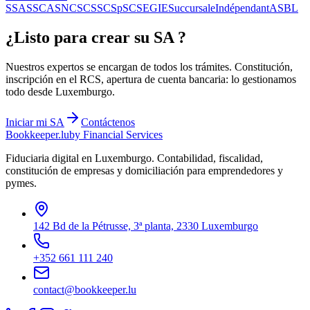
S
SAS
SCA
SNC
SCS
SCSp
SC
SE
GIE
Succursale
Indépendant
ASBL
¿Listo para crear su
SA
?
Nuestros expertos se encargan de todos los trámites. Constitución,
inscripción en el RCS, apertura de cuenta bancaria: lo gestionamos
todo desde Luxemburgo.
Iniciar mi
SA
Contáctenos
Bookkeeper
.lu
by Financial Services
Fiduciaria digital en Luxemburgo. Contabilidad, fiscalidad,
constitución de empresas y domiciliación para emprendedores y
pymes.
142 Bd de la Pétrusse, 3ª planta, 2330 Luxemburgo
+352 661 111 240
contact@bookkeeper.lu