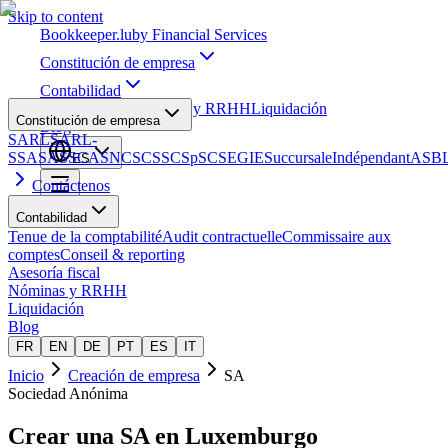
Skip to content
Bookkeeper
.lu
by Financial Services
Constitución de empresa
Contabilidad
Asesoría fiscal
Nóminas y RRHH
Liquidación
Constitución de empresa
Blog
SARL
SARL-
S
SA
SAS
SCA
SNC
SCS
SCSp
SC
SE
GIE
Succursale
Indépendant
ASB
ES
Contáctenos
Contabilidad
Tenue de la comptabilité
Audit contractuelle
Commissaire aux
comptes
Conseil & reporting
Asesoría fiscal
Nóminas y RRHH
Liquidación
Blog
FR
EN
DE
PT
ES
IT
Inicio
Creación de empresa
SA
Sociedad Anónima
Crear una
SA
en Luxemburgo