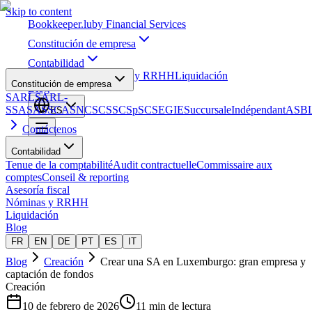
Skip to content
Bookkeeper
.lu
by Financial Services
Constitución de empresa
Contabilidad
Asesoría fiscal
Nóminas y RRHH
Liquidación
Constitución de empresa
Blog
SARL
SARL-
S
SA
SAS
SCA
SNC
SCS
SCSp
SC
SE
GIE
Succursale
Indépendant
ASB
ES
Contáctenos
Contabilidad
Tenue de la comptabilité
Audit contractuelle
Commissaire aux
comptes
Conseil & reporting
Asesoría fiscal
Nóminas y RRHH
Liquidación
Blog
FR
EN
DE
PT
ES
IT
Blog
Creación
Crear una SA en Luxemburgo: gran empresa y
captación de fondos
Creación
10 de febrero de 2026
11 min de lectura