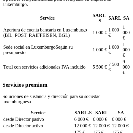
Luxemburgo.
SARL-
Service
SARL
SA
S
1
Apertura de cuenta bancaria en Luxemburgo
1 000
1 000 €
000
(BIL, POST, RAIFFEISEN, BGL)
€
€
1
Sede social en Luxemburgo
Según su
1 000
1 000 €
000
presupuesto
€
€
9
7 500
Total con servicios adicionales IVA incluido
5 500 €
000
€
€
Servicios premium
Soluciones de sustancia y dirección para su sociedad
luxemburguesa.
Service
SARL-S
SARL
SA
desde
Director pasivo
6 000 €
6 000 €
6 000 €
desde
Director activo
12 000 €
12 000 €
12 000 €
175 € -
175 € -
175 € -