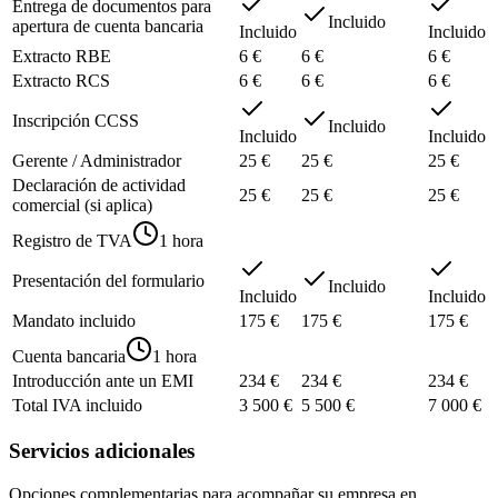
Entrega de documentos para
Incluido
apertura de cuenta bancaria
Incluido
Incluido
Extracto RBE
6 €
6 €
6 €
Extracto RCS
6 €
6 €
6 €
Inscripción CCSS
Incluido
Incluido
Incluido
Gerente / Administrador
25 €
25 €
25 €
Declaración de actividad
25 €
25 €
25 €
comercial (si aplica)
Registro de TVA
1 hora
Presentación del formulario
Incluido
Incluido
Incluido
Mandato incluido
175 €
175 €
175 €
Cuenta bancaria
1 hora
Introducción ante un EMI
234 €
234 €
234 €
Total IVA incluido
3 500 €
5 500 €
7 000 €
Servicios adicionales
Opciones complementarias para acompañar su empresa en