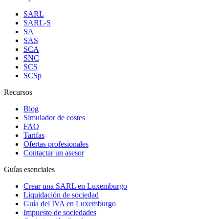
SARL
SARL-S
SA
SAS
SCA
SNC
SCS
SCSp
Recursos
Blog
Simulador de costes
FAQ
Tarifas
Ofertas profesionales
Contactar un asesor
Guías esenciales
Crear una SARL en Luxemburgo
Liquidación de sociedad
Guía del IVA en Luxemburgo
Impuesto de sociedades