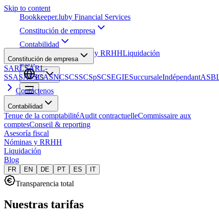
Skip to content
Bookkeeper
.lu
by Financial Services
Constitución de empresa
Contabilidad
Asesoría fiscal
Nóminas y RRHH
Liquidación
Constitución de empresa
Blog
SARL
SARL-
S
SA
SAS
SCA
SNC
SCS
SCSp
SC
SE
GIE
Succursale
Indépendant
ASB
ES
Contáctenos
Contabilidad
Tenue de la comptabilité
Audit contractuelle
Commissaire aux
comptes
Conseil & reporting
Asesoría fiscal
Nóminas y RRHH
Liquidación
Blog
FR
EN
DE
PT
ES
IT
Transparencia total
Nuestras tarifas