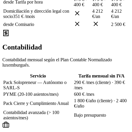
desde
Tarifa por hora
400 €
400 €
400 €
Domiciliación y dirección legal con
4 212
4 212
socio
351 € /mois
€/an
€/an
desde
Comisario
2 500 €
Contabilidad
Contabilidad mensual según el Plan Contable Normalizado
luxemburgués.
Servicio
Tarifa mensual sin IVA
Pack Solopreneur — Autónomo o
290 € /mes (cliente) · 390 €
SARL-S
/mes
PYME (20-100 asientos/mes)
600 € /mes
1 800 €/año (cliente) · 2 400
Pack Cierre y Cumplimiento Anual
€/año
Contabilidad avanzada (> 100
Bajo presupuesto
asientos/mes)