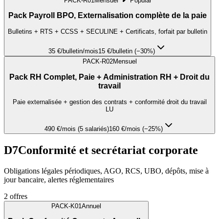
PACK-R01
Mensuel
Popular
Pack Payroll BPO, Externalisation complète de la paie
Bulletins + RTS + CCSS + SECULINE + Certificats, forfait par bulletin
35 €
/bulletin/mois
15 €/bulletin (−30%)
PACK-R02
Mensuel
Pack RH Complet, Paie + Administration RH + Droit du
travail
Paie externalisée + gestion des contrats + conformité droit du travail
LU
490 €
/mois (5 salariés)
160 €/mois (−25%)
D7
Conformité et secrétariat corporate
Obligations légales périodiques, AGO, RCS, UBO, dépôts, mise à
jour bancaire, alertes réglementaires
2
offres
PACK-K01
Annuel