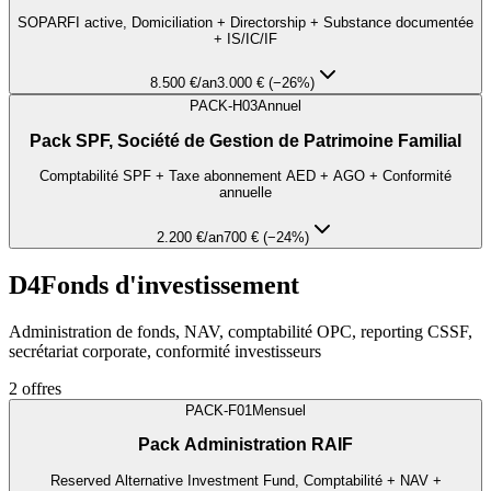
SOPARFI active, Domiciliation + Directorship + Substance documentée
+ IS/IC/IF
8.500 €
/an
3.000 € (−26%)
PACK-H03
Annuel
Pack SPF, Société de Gestion de Patrimoine Familial
Comptabilité SPF + Taxe abonnement AED + AGO + Conformité
annuelle
2.200 €
/an
700 € (−24%)
D4
Fonds d'investissement
Administration de fonds, NAV, comptabilité OPC, reporting CSSF,
secrétariat corporate, conformité investisseurs
2
offres
PACK-F01
Mensuel
Pack Administration RAIF
Reserved Alternative Investment Fund, Comptabilité + NAV +