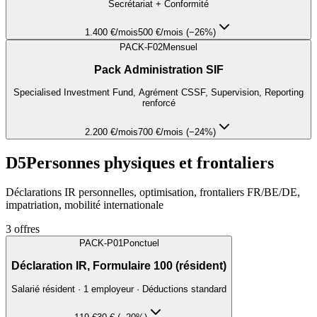
Secrétariat + Conformité
1.400 €
/mois
500 €/mois (−26%)
PACK-F02
Mensuel
Pack Administration SIF
Specialised Investment Fund, Agrément CSSF, Supervision, Reporting
renforcé
2.200 €
/mois
700 €/mois (−24%)
D5
Personnes physiques et frontaliers
Déclarations IR personnelles, optimisation, frontaliers FR/BE/DE,
impatriation, mobilité internationale
3
offres
PACK-P01
Ponctuel
Déclaration IR, Formulaire 100 (résident)
Salarié résident · 1 employeur · Déductions standard