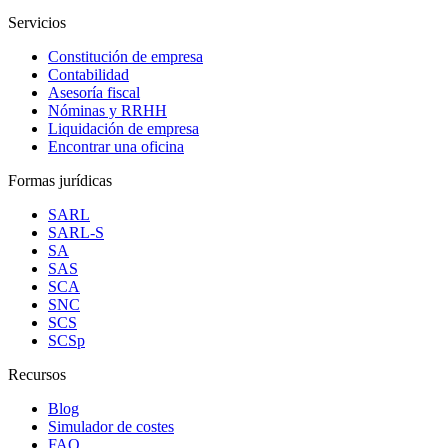
Servicios
Constitución de empresa
Contabilidad
Asesoría fiscal
Nóminas y RRHH
Liquidación de empresa
Encontrar una oficina
Formas jurídicas
SARL
SARL-S
SA
SAS
SCA
SNC
SCS
SCSp
Recursos
Blog
Simulador de costes
FAQ