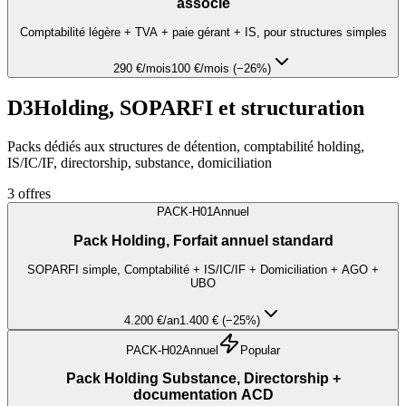
associé
Comptabilité légère + TVA + paie gérant + IS, pour structures simples
290 €
/mois
100 €/mois (−26%)
D3
Holding, SOPARFI et structuration
Packs dédiés aux structures de détention, comptabilité holding,
IS/IC/IF, directorship, substance, domiciliation
3
offres
PACK-H01
Annuel
Pack Holding, Forfait annuel standard
SOPARFI simple, Comptabilité + IS/IC/IF + Domiciliation + AGO +
UBO
4.200 €
/an
1.400 € (−25%)
PACK-H02
Annuel
Popular
Pack Holding Substance, Directorship +
documentation ACD