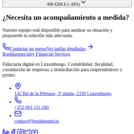
400 €
200 € (−33%)
¿Necesita un acompañamiento a medida?
Nuestro equipo está disponible para analizar su situación y
proponerle la solución más adecuada.
Contactar un asesor
Ver tarifas detalladas
Bookkeeper
.lu
by Financial Services
Fiduciaria digital en Luxemburgo. Contabilidad, fiscalidad,
constitución de empresas y domiciliación para emprendedores y
pymes.
142 Bd de la Pétrusse, 3ª planta, 2330 Luxemburgo
+352 661 111 240
contact@bookkeeper.lu