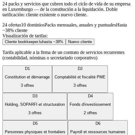
24 packs y servicios que cubren todo el ciclo de vida de su empresa
en Luxemburgo — de la constitución a la liquidación. Doble
tarificación: cliente existente o nuevo cliente.
24 ofertas
10 dominios
Packs mensuales, anuales y puntuales
Hasta
−38% cliente
Visualización de tarifas:
Cliente bookkeeper.lu
hasta −38%
Nuevo cliente
Tarifa aplicable a la firma de un contrato de servicios recurrentes
(contabilidad, nóminas o secretariado corporativo)
D1
D2
Constitution et démarrage
Comptabilité et fiscalité PME
3
offres
3
offres
D3
D4
Holding, SOPARFI et structuration
Fonds d'investissement
3
offres
2
offres
D5
D6
Personnes physiques et frontaliers
Payroll et ressources humaines