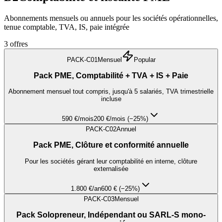
Abonnements mensuels ou annuels pour les sociétés opérationnelles,
tenue comptable, TVA, IS, paie intégrée
3
offres
PACK-C01
Mensuel
Popular
Pack PME, Comptabilité + TVA + IS + Paie
Abonnement mensuel tout compris, jusqu'à 5 salariés, TVA trimestrielle
incluse
590 €
/mois
200 €/mois (−25%)
PACK-C02
Annuel
Pack PME, Clôture et conformité annuelle
Pour les sociétés gérant leur comptabilité en interne, clôture
externalisée
1.800 €
/an
600 € (−25%)
PACK-C03
Mensuel
Pack Solopreneur, Indépendant ou SARL-S mono-