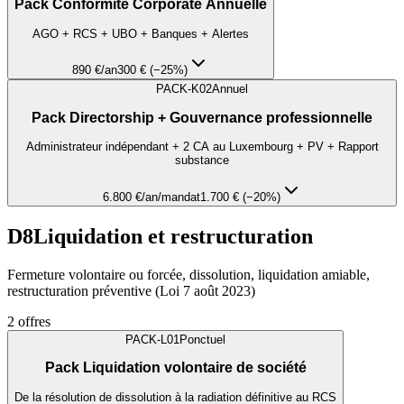
Pack Conformité Corporate Annuelle
AGO + RCS + UBO + Banques + Alertes
890 €
/an
300 € (−25%)
PACK-K02
Annuel
Pack Directorship + Gouvernance professionnelle
Administrateur indépendant + 2 CA au Luxembourg + PV + Rapport
substance
6.800 €
/an/mandat
1.700 € (−20%)
D8
Liquidation et restructuration
Fermeture volontaire ou forcée, dissolution, liquidation amiable,
restructuration préventive (Loi 7 août 2023)
2
offres
PACK-L01
Ponctuel
Pack Liquidation volontaire de société
De la résolution de dissolution à la radiation définitive au RCS