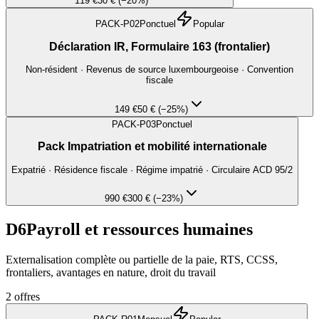
119 €
30 € (−20%)
PACK-P02
Ponctuel
Popular
Déclaration IR, Formulaire 163 (frontalier)
Non-résident · Revenus de source luxembourgeoise · Convention
fiscale
149 €
50 € (−25%)
PACK-P03
Ponctuel
Pack Impatriation et mobilité internationale
Expatrié · Résidence fiscale · Régime impatrié · Circulaire ACD 95/2
990 €
300 € (−23%)
D6
Payroll et ressources humaines
Externalisation complète ou partielle de la paie, RTS, CCSS,
frontaliers, avantages en nature, droit du travail
2
offres