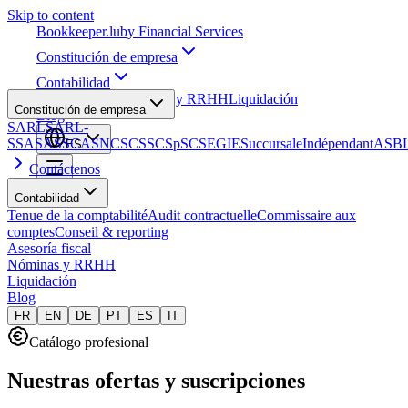
Skip to content
Bookkeeper
.lu
by Financial Services
Constitución de empresa
Contabilidad
Asesoría fiscal
Nóminas y RRHH
Liquidación
Constitución de empresa
Blog
SARL
SARL-
S
SA
SAS
SCA
SNC
SCS
SCSp
SC
SE
GIE
Succursale
Indépendant
ASB
ES
Contáctenos
Contabilidad
Tenue de la comptabilité
Audit contractuelle
Commissaire aux
comptes
Conseil & reporting
Asesoría fiscal
Nóminas y RRHH
Liquidación
Blog
FR
EN
DE
PT
ES
IT
Catálogo profesional
Nuestras ofertas y suscripciones