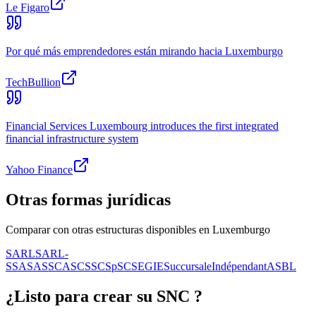
Le Figaro
Por qué más emprendedores están mirando hacia Luxemburgo
TechBullion
Financial Services Luxembourg introduces the first integrated
financial infrastructure system
Yahoo Finance
Otras formas jurídicas
Comparar con otras estructuras disponibles en Luxemburgo
SARL
SARL-
S
SA
SAS
SCA
SCS
SCSp
SC
SE
GIE
Succursale
Indépendant
ASBL
¿Listo para crear su
SNC
?