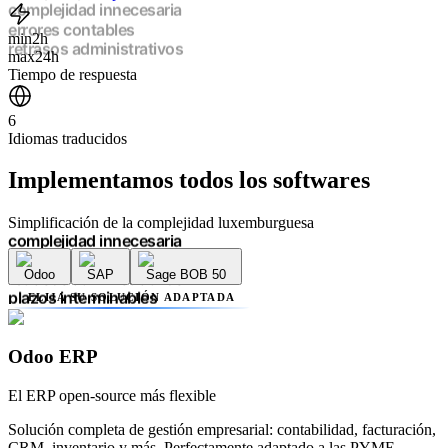
múltiples proveedores
complejidad innecesaria
min
2h
errores contables
max
24h
retrasos administrativos
Tiempo de respuesta
plazos interminables
falta de transparencia
6
múltiples proveedores
Idiomas traducidos
complejidad innecesaria
errores contables
Implementamos
todos los softwares
retrasos administrativos
plazos interminables
falta de transparencia
Simplificación de la complejidad luxemburguesa
múltiples proveedores
complejidad innecesaria
Odoo
SAP
Sage BOB 50
errores contables
retrasos administrativos
ELIJA SU SOLUCIÓN ADAPTADA
plazos interminables
falta de transparencia
múltiples proveedores
Odoo ERP
complejidad innecesaria
errores contables
El ERP open-source más flexible
retrasos administrativos
Solución completa de gestión empresarial: contabilidad, facturación,
CRM, inventario y más. Perfectamente adaptado a las PYME