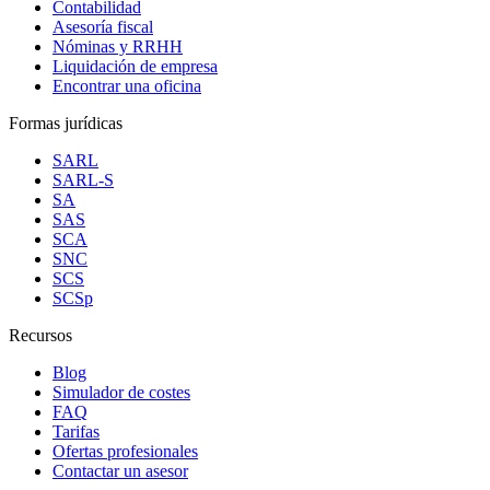
Contabilidad
Asesoría fiscal
Nóminas y RRHH
Liquidación de empresa
Encontrar una oficina
Formas jurídicas
SARL
SARL-S
SA
SAS
SCA
SNC
SCS
SCSp
Recursos
Blog
Simulador de costes
FAQ
Tarifas
Ofertas profesionales
Contactar un asesor