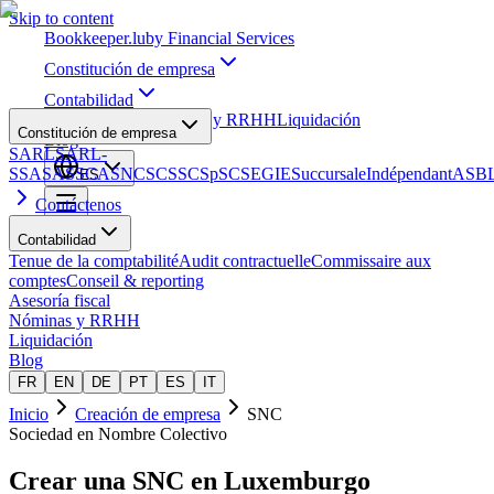
Skip to content
Bookkeeper
.lu
by Financial Services
Constitución de empresa
Contabilidad
Asesoría fiscal
Nóminas y RRHH
Liquidación
Constitución de empresa
Blog
SARL
SARL-
S
SA
SAS
SCA
SNC
SCS
SCSp
SC
SE
GIE
Succursale
Indépendant
ASB
ES
Contáctenos
Contabilidad
Tenue de la comptabilité
Audit contractuelle
Commissaire aux
comptes
Conseil & reporting
Asesoría fiscal
Nóminas y RRHH
Liquidación
Blog
FR
EN
DE
PT
ES
IT
Inicio
Creación de empresa
SNC
Sociedad en Nombre Colectivo
Crear una
SNC
en Luxemburgo