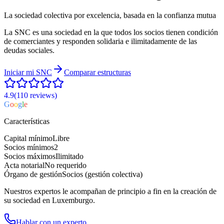
La sociedad colectiva por excelencia, basada en la confianza mutua
La SNC es una sociedad en la que todos los socios tienen condición
de comerciantes y responden solidaria e ilimitadamente de las
deudas sociales.
Iniciar mi
SNC
Comparar estructuras
4.9
(110
reviews
)
G
o
o
g
l
e
Características
Capital mínimo
Libre
Socios mínimos
2
Socios máximos
Ilimitado
Acta notarial
No requerido
Órgano de gestión
Socios (gestión colectiva)
Nuestros expertos le acompañan de principio a fin en la creación de
su sociedad en Luxemburgo.
Hablar con un experto